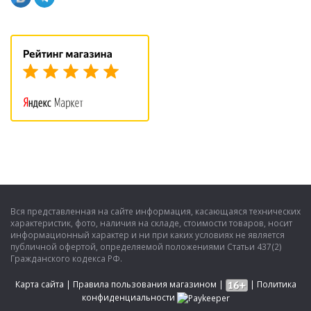
Вся представленная на сайте информация, касающаяся технических
характеристик, фото, наличия на складе, стоимости товаров, носит
информационный характер и ни при каких условиях не является
публичной офертой, определяемой положениями Статьи 437(2)
Гражданского кодекса РФ.
Карта сайта
|
Правила пользования магазином
|
|
Политика
конфиденциальности