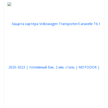
Купить защиту картера двигателя и КПП Motodor для
Volkswagen Transporter/Caravelle T6 2015-2020
вы можете в
нашем интернет-магазине с удобной доставкой по всей России.
Это надёжное решение для вашего автомобиля - по разумной
цене и с гарантией качества от проверенного производителя.