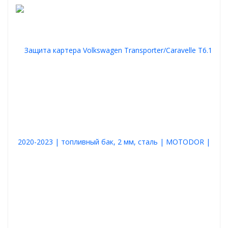
Купить защиту картера двигателя и КПП Motodor для
Volkswagen Transporter/Caravelle T6.1 2020-2023
вы можете в
нашем интернет-магазине с удобной доставкой по всей России.
Это надёжное решение для вашего автомобиля - по разумной
цене и с гарантией качества от проверенного производителя.