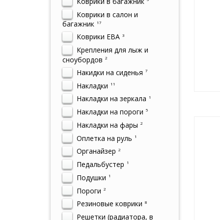
Коврики в багажник
Коврики в салон и
багажник
17
Коврики ЕВА
3
Крепления для лыж и
сноубордов
2
Накидки на сиденья
7
Накладки
11
Накладки на зеркала
1
Накладки на пороги
5
Накладки на фары
2
Оплетка на руль
1
Органайзер
2
Педальбустер
1
Подушки
1
Пороги
2
Резиновые коврики
8
Решетки (радиатора, в