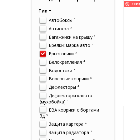
СКИ
Тип
Автобоксы
5
Антискол
3
Багажники на крышу
3
Брелки: марка авто
2
Брызговики
3
Велокрепления
4
Водостоки
1
Ворсовые коврики
6
Дефлекторы
4
Дефлекторы капота
(мухобойка)
1
ЕВА коврики с бортами
3д
3
Защита картера
4
Защита радиатора
2
5