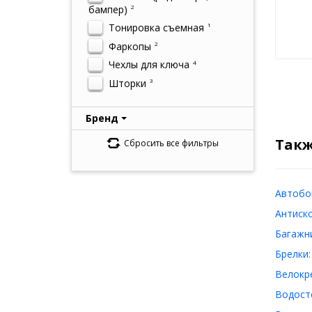
бампер)
2
Тонировка съемная
1
Фаркопы
2
Чехлы для ключа
4
Шторки
3
Бренд
Такж
Сбросить все фильтры
Автобок
Антиско
Багажни
Брелки:
Велокре
Водосто