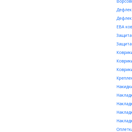
Ворсовы
Дефлек
Дефлект
ЕВА ков
Защита 
Защита 
Коврики
Коврики
Коврики
Креплен
Накидки
Накладк
Накладк
Накладк
Накладк
Оплетка