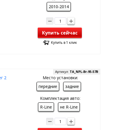
2010-2014
Купить сейчас
Купить в 1 клик
Артикул:
TA_NPL-Br-95-57B
г 2
Место установки:
передние
задние
Комплектация авто:
R-Line
не R-Line