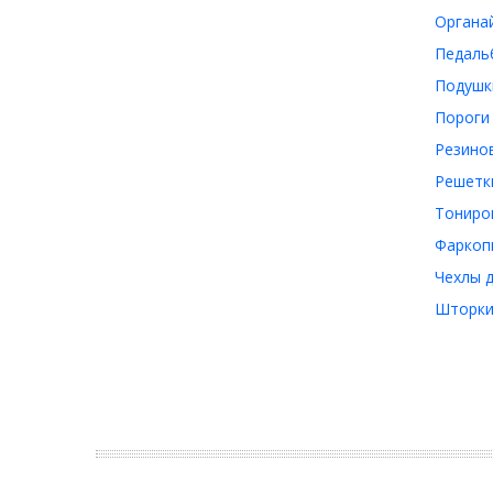
Органай
Педальб
Подушки
Пороги 
Резинов
Решетки
Тониров
Фаркопы
Чехлы д
Шторки 