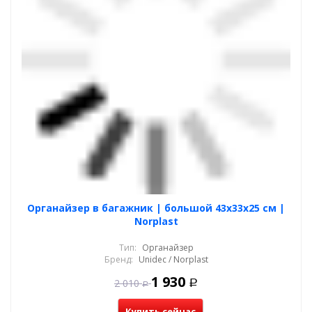
Органайзер в багажник | большой 43x33х25 см |
Norplast
Тип:
Органайзер
Бренд:
Unidec / Norplast
1 930
2 010
Р
Р
Купить сейчас