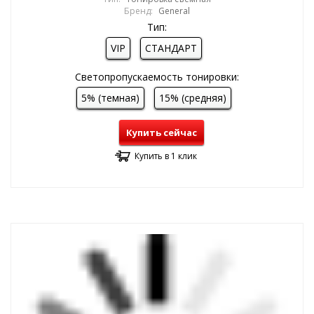
Бренд:
General
Тип:
VIP
СТАНДАРТ
Светопропускаемость тонировки:
5% (темная)
15% (средняя)
Купить сейчас
Купить в 1 клик