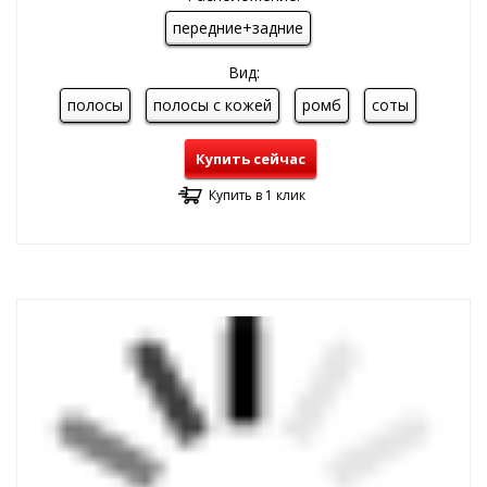
передние+задние
Вид:
полосы
полосы с кожей
ромб
соты
Купить сейчас
Купить в 1 клик