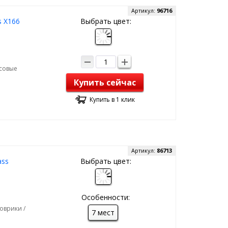
Артикул:
96716
s X166
Выбрать цвет:
рсовые
Купить сейчас
Купить в 1 клик
Артикул:
86713
ass
Выбрать цвет:
Особенности:
оврики /
7 мест