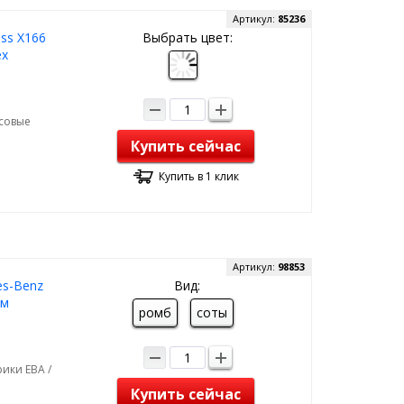
Артикул:
85236
ss X166
Выбрать цвет:
ex
рсовые
Купить сейчас
Купить в 1 клик
Артикул:
98853
es-Benz
Вид:
ум
ромб
соты
ики ЕВА /
Купить сейчас