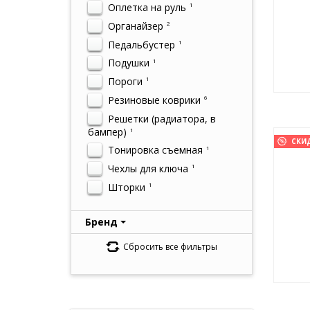
Оплетка на руль
1
Органайзер
2
Педальбустер
1
Подушки
1
Пороги
1
Резиновые коврики
6
Решетки (радиатора, в
бампер)
1
СКИ
Тонировка съемная
1
Чехлы для ключа
1
Шторки
1
Бренд
Сбросить все фильтры