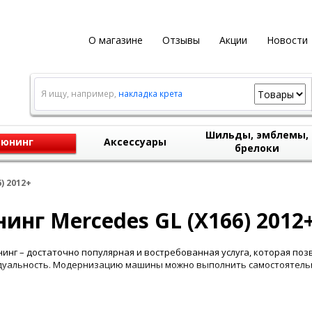
О магазине
Отзывы
Акции
Новости
Я ищу, например,
накладка крета
Шильды, эмблемы,
юнинг
Аксессуары
брелоки
6) 2012+
инг Mercedes GL (X166) 2012+
инг – достаточно популярная и востребованная услуга, которая по
уальность. Модернизацию машины можно выполнить самостоятельн