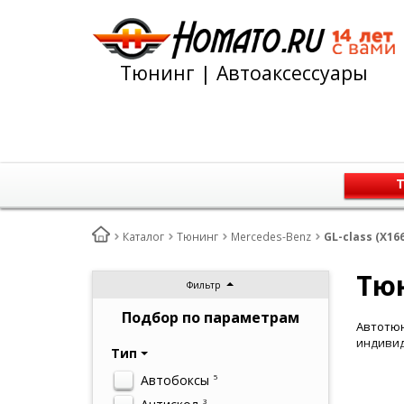
Тюнинг | Автоаксессуары
Т
Каталог
Тюнинг
Mercedes-Benz
GL-class (X16
Тюн
Фильтр
Подбор по параметрам
Автотюн
индивид
Тип
Автобоксы
5
3