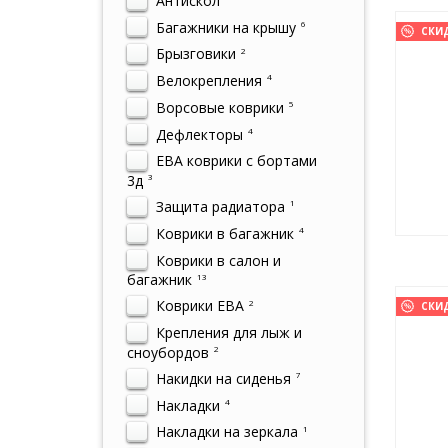
Антискол
Багажники на крышу
6
СКИ
Брызговики
2
Велокрепления
4
Ворсовые коврики
5
Дефлекторы
4
ЕВА коврики с бортами
3д
3
Защита радиатора
1
Коврики в багажник
4
Коврики в салон и
багажник
13
Коврики ЕВА
2
СКИ
Крепления для лыж и
сноубордов
2
Накидки на сиденья
7
Накладки
4
Накладки на зеркала
1