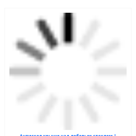
Антискол крыши над лобовым стеклом |