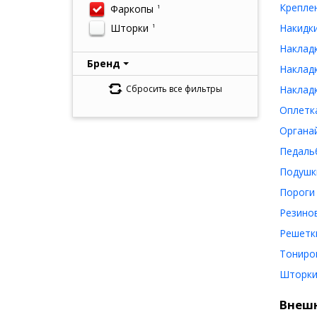
Креплен
Фаркопы
1
Шторки
Накидки
1
Накладк
Бренд
Накладк
Сбросить все фильтры
Накладк
Оплетка
Органай
Педальб
Подушки
Пороги 
Резинов
Решетки
Тониро
Шторки
Внеш