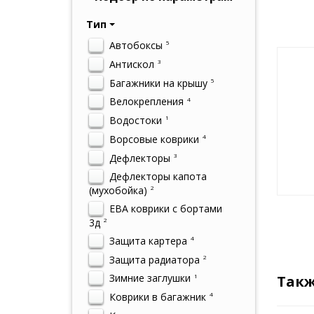
Тип
Автобоксы
5
Антискол
3
Багажники на крышу
5
Велокрепления
4
Водостоки
1
Ворсовые коврики
4
Дефлекторы
3
Дефлекторы капота
(мухобойка)
2
ЕВА коврики с бортами
3д
2
Защита картера
4
Защита радиатора
2
Зимние заглушки
1
Такж
Коврики в багажник
4