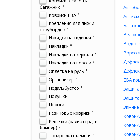
Коврики в салон и
багажник
12
Автобо
Коврики ЕВА
2
Антиско
Крепления для лыж и
Багажни
сноубордов
2
Велокр
Накидки на сиденья
7
Водосто
Накладки
8
Ворсовы
Накладки на зеркала
1
Дефлек
Накладки на пороги
4
Дефлект
Оплетка на руль
1
Органайзер
2
ЕВА ков
Педальбустер
1
Защита 
Подушки
1
Защита
Пороги
1
Зимние 
Резиновые коврики
6
Коврики
Решетки (радиатора, в
Коврики
бампер)
2
Коврики
Тонировка съемная
1