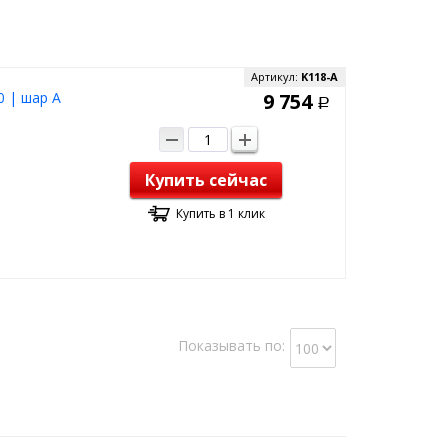
Артикул:
K118-A
0 | шар A
9 754
Р
Купить сейчас
Купить в 1 клик
Показывать по: