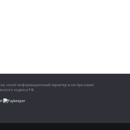
ров, носит информационный характер и ни при каких
нского кодекса РФ.
ти