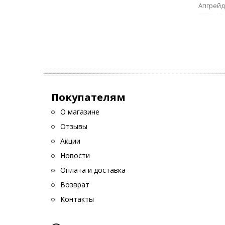
Апгрейд
авто от
А
С
ч
А
Покупателям
Кроме т
О магазине
Реста
Отзывы
Внутрен
Акции
Дополни
Новости
Оплата и доставка
Возврат
Контакты