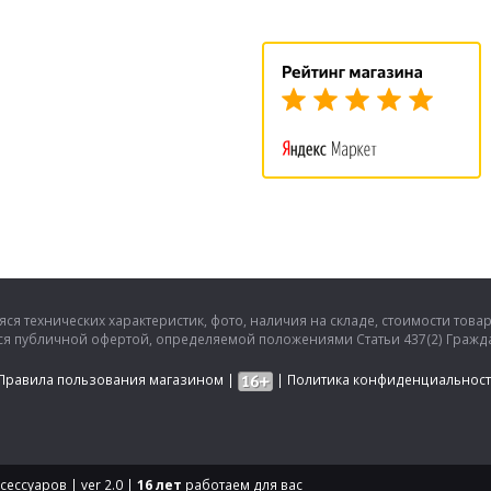
ся технических характеристик, фото, наличия на складе, стоимости това
тся публичной офертой, определяемой положениями Статьи 437(2) Гражда
Правила пользования магазином
|
|
Политика конфиденциальнос
ессуаров | ver 2.0 |
16 лет
работаем для вас