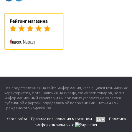
Вся представленная на сайте информация, касающаяся технических
характеристик, фото, наличия на складе, стоимости товаров, носит
информационный характер и ни при каких условиях не является
публичной офертой, определяемой положениями Статьи 437(2)
Гражданского кодекса РФ.
Карта сайта
|
Правила пользования магазином
|
|
Политика
конфиденциальности