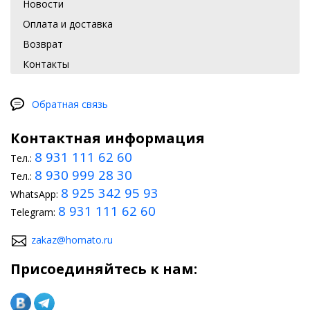
Новости
Аэродинамический обвес. Данный элемент улучшает
сопротивление авто встречному воздуху.
Оплата и доставка
Кроме того, тюнинг Киа Мохаве (2008-2020) включает замену
Возврат
фар, обшивку авто карбоном, монтаж боковых обвесов.
Контакты
Рестайлинг салона
Внутреннюю модернизацию можно начать с доработки
Обратная связь
приборной панели. Улучшат автомобильные кресла новые
чехлы. Дополнительная подсветка создаст в салоне особую
Контактная информация
атмосферу. Специальный уплотнитель повысит шумоизоляцию.
8 931 111 62 60
Тел.:
8 930 999 28 30
Тел.:
8 925 342 95 93
WhatsApp:
8 931 111 62 60
Telegram:
zakaz@homato.ru
Присоединяйтесь к нам: