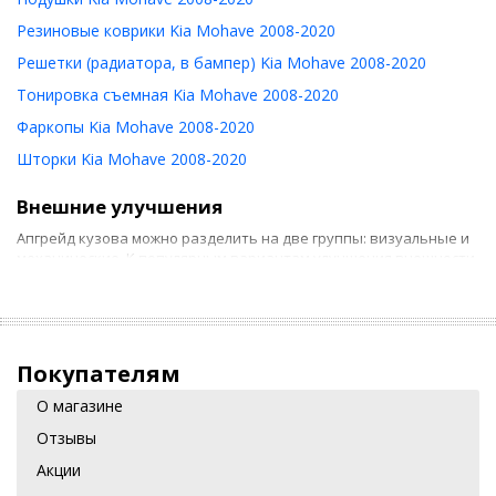
Резиновые коврики Kia Mohave 2008-2020
Решетки (радиатора, в бампер) Kia Mohave 2008-2020
Тонировка съемная Kia Mohave 2008-2020
Фаркопы Kia Mohave 2008-2020
Шторки Kia Mohave 2008-2020
Внешние улучшения
Апгрейд кузова можно разделить на две группы: визуальные и
механические. К популярным вариантам улучшения внешности
авто относят такие:
Аэрография. Самый простой способ тюнинга – изменить
цвет машин или даже нарисовать на ней картину.
Покупателям
Спойлеры. Чаще автовладельцы устанавливают
антикрыло, создающее необходимый баланс между
О магазине
кузовом и передней частью. Спойлер улучшает
Отзывы
аэродинамику, благодаря чему автомобиль разгоняется
быстрее.
Акции