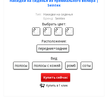
Накидки на сиденья из премиального велюра |
Seintex
Тип:
Накидки на сиденья
Бренд:
Seintex
Выбрать цвет:
Расположение:
передние+задние
Вид:
полосы
полосы с кожей
ромб
соты
Купить сейчас
Купить в 1 клик