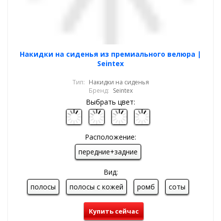
Накидки на сиденья из премиального велюра |
Seintex
Тип:
Накидки на сиденья
Бренд:
Seintex
Выбрать цвет:
Расположение:
передние+задние
Вид:
полосы
полосы с кожей
ромб
соты
Купить сейчас