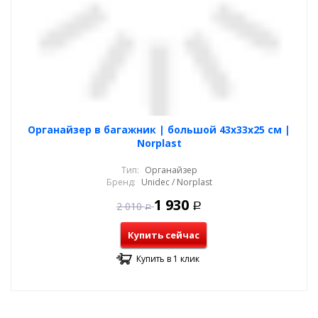
Органайзер в багажник | большой 43x33х25 см |
Norplast
Тип:
Органайзер
Бренд:
Unidec / Norplast
1 930
2 010
Р
Р
Купить сейчас
Купить в 1 клик