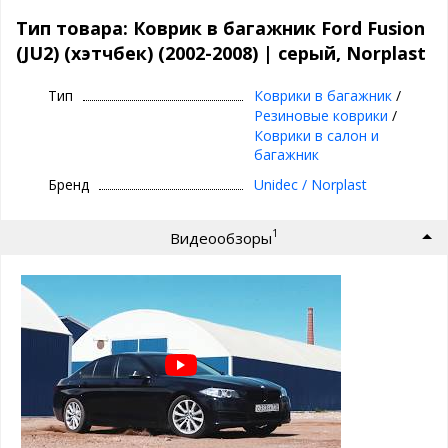
Полиуретановый автомобильный коврик в багажник Norplast
Материал: Полиуретан
Тип товара: Коврик в багажник Ford Fusion
Цвет: серый
(JU2) (хэтчбек) (2002-2008) | серый, Norplast
Особенности коврика в багажник
Norplast:
Тип
Коврики в багажник
/
Резиновые коврики
/
высокие бортики 2-3 см
Коврики в салон и
легко чистить
багажник
точно повторяет форму багажника
не пахнет
Бренд
Unidec / Norplast
не деформируются
работает от -50 до +50 градусов
1
малый вес
Видеообзоры
гибкость материала
не подвержен хим. веществам