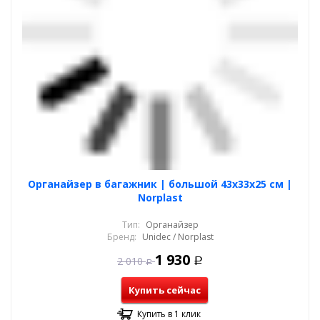
Органайзер в багажник | большой 43x33х25 см |
Norplast
Тип:
Органайзер
Бренд:
Unidec / Norplast
1 930
2 010
Р
Р
Купить сейчас
Купить в 1 клик