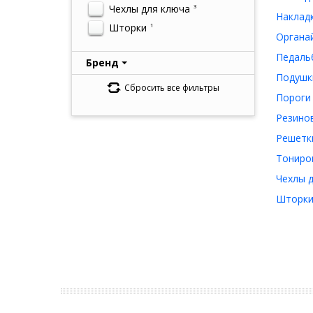
Чехлы для ключа
3
Накладк
Шторки
1
Органай
Педальб
Бренд
Подушки
Сбросить все фильтры
Пороги 
Резинов
Решетки
Тониров
Чехлы д
Шторки 