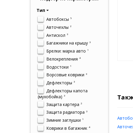
Тип
Автобоксы
5
Авточехлы
2
Антискол
3
Багажники на крышу
3
Брелки: марка авто
1
Велокрепления
4
Водостоки
1
Ворсовые коврики
3
Дефлекторы
3
Дефлекторы капота
Такж
(мухобойка)
3
Защита картера
2
Защита радиатора
3
Автобок
Зимние заглушки
1
Авточех
Коврики в багажник
4