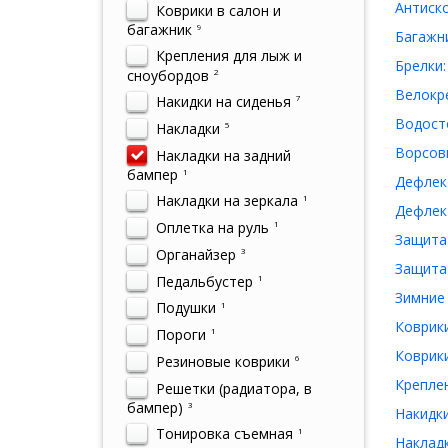
Антиско
Коврики в салон и
багажник
9
Багажни
Крепления для лыж и
Брелки:
сноубордов
2
Велокре
Накидки на сиденья
7
Водосто
Накладки
5
Ворсовы
Накладки на задний
бампер
1
Дефлект
Накладки на зеркала
1
Дефлект
Оплетка на руль
1
Защита 
Органайзер
3
Защита 
Педальбустер
1
Зимние 
Подушки
1
Коврики
Пороги
1
Коврики
Резиновые коврики
6
Креплен
Решетки (радиатора, в
бампер)
3
Накидки
Тонировка съемная
1
Накладк