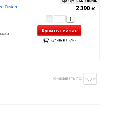
Артикул:
RANFF048102
rd Fusion
2 390
Р
Купить сейчас
ладки
Купить в 1 клик
Показывать по: