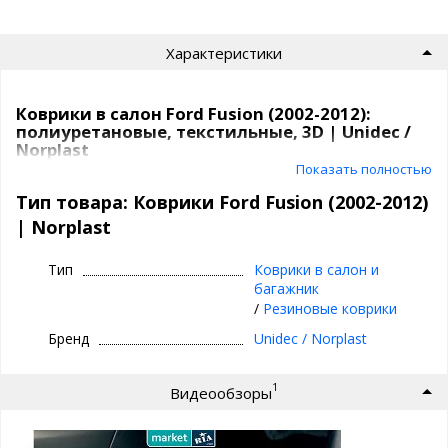
Характеристики
Коврики в салон Ford Fusion (2002-2012):
полиуретановые, текстильные, 3D | Unidec /
Norplast
Показать полностью
Коврики Unidec
в атомобиль от компаниии Норпласт бывают
Тип товара: Коврики Ford Fusion (2002-2012)
из
полиуретана
и
текстиля
.
| Norplast
Полиуретановые коврики для Ford Fusion
(2002-2012)
Тип
Коврики в салон и
багажник
Все идут
с бортиками
, сделаны под каждую модель
/
Резиновые коврики
индивидуально,
под родной крепеж
, бывают традиционные
и
3D
(лучше прилегают, больше закрывают).
Бренд
Unidec / Norplast
Коврики сделаны из современного качественного
1
Видеообзоры
композитного материала, внешне напоминают резиновые
коврики с высоким бортиком, но имеют лучшие
эксплуатационные характеристики.