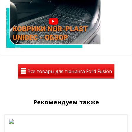
Они безвредны для здоровья, эластичные и износостойки,
отлично зарекомендовали себя в суровых условиях
России
(реагенты, грязь, холод, жара)
высокие бортики 2-3 см
легко чистить
точно повторяет форму
не пахнут
не деформируются
работает от -50 до +50 градусов
малый вес
гибкость материала
не подвержены хим. веществам
Все товары для тюнинга Ford Fusion
Текстильные коврики на Ford Fusion
(2002-2012)
Текстильные (велюровые) коврики, как правило,
смотрятся в
салоне автомобиля более солидно
. Приятно ставить ноги,
комфортно.
Рекомендуем также
Ковры
не скользят
, надежно фиксируются и спроектированы
под родной крепеж
.
стойки к истиранию
рабочая зона водительского ковра усилена подпятником
отлично удерживают пыль и влагу