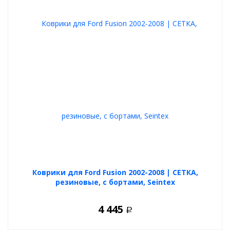
легко чистятся
Выбирайте ковры из своих предпочтений, любой вариант
будет отличной покупкой.
Коврики для Ford Fusion 2002-2008 | СЕТКА,
резиновые, с бортами, Seintex
4 445
Р