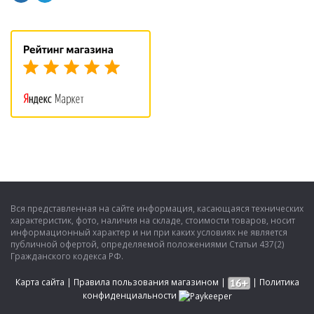
Вся представленная на сайте информация, касающаяся технических
характеристик, фото, наличия на складе, стоимости товаров, носит
информационный характер и ни при каких условиях не является
публичной офертой, определяемой положениями Статьи 437(2)
Гражданского кодекса РФ.
Карта сайта
|
Правила пользования магазином
|
|
Политика
конфиденциальности