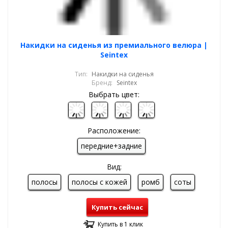
Накидки на сиденья из премиального велюра |
Seintex
Тип:
Накидки на сиденья
Бренд:
Seintex
Выбрать цвет:
Расположение:
передние+задние
Вид:
полосы
полосы с кожей
ромб
соты
Купить сейчас
Купить в 1 клик