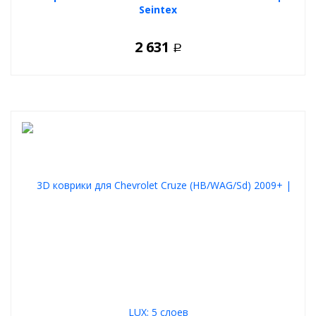
Seintex
2 631
Р