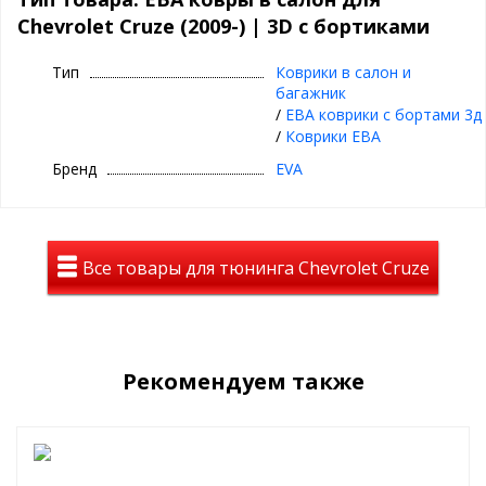
Коврики в салон из EVA материала с
Chevrolet Cruze (2009-) | 3D с бортиками
бортиками для Chevrolet Cruze (2009-)
Тип
Коврики в салон и
⊕
борты
на ЕВА ковриках
багажник
⊕ объединяют лучшие качества резиновых и
/
ЕВА коврики с бортами 3д
текстильных ковриков
/
Коврики ЕВА
⊕ надежно фиксируются повторяя геометрию
Бренд
EVA
пола авто
⊕ используются круглый год
⊕ легко чистятся и просты в уходе
Все товары для тюнинга Chevrolet Cruze
Рекомендуем также