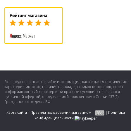
Вся представленная на сайте информация, касающаяся технических
характеристик, фото, наличия на складе, стоимости товаров, носит
информационный характер и ни при каких условиях не является
публичной офертой, определяемой положениями Статьи 437(2)
Гражданского кодекса РФ.
Карта сайта
|
Правила пользования магазином
|
|
Политика
конфиденциальности