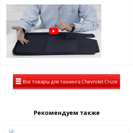
⊕ используются каждый день круглый год -
лето, осень, зима, весна
⊕ не скользят, имею шипы против
скольжения с обратной стороны
⊕ износостойки, легко чистятся и моются,
просты в уходе
Коврики с СЕТКОЙ на Chevrolet
Cruze 2009-2015
премиальный вид среди резиновых
ковров
Все товары для тюнинга Chevrolet Cruze
такие ковры с рисунком сетка
устанавливаются на премиальных авто с
завода (BMW, VAG, MB)
лучшие лекала от завода
Рекомендуем также
долговечность, стильный вид , идеальное
сочетание цены и положительных эмоций
Вы останетесь довольны!