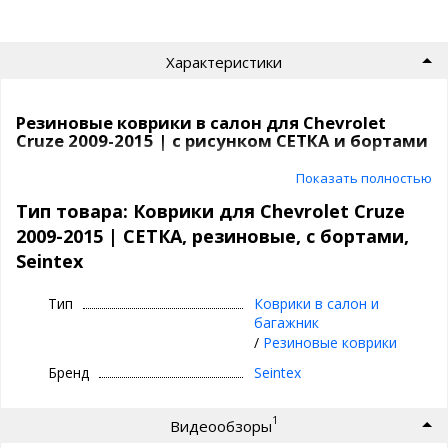
Характеристики
Резиновые коврики в салон для Chevrolet
Cruze 2009-2015 | с рисунком СЕТКА и бортами
Ковры в машину Seintex с рисунком
Показать полностью
СЕТКА и бортами | Премиум, резиновые
Тип товара: Коврики для Chevrolet Cruze
2009-2015 | СЕТКА, резиновые, с бортами,
⊕ рисунок СЕТКА - идеален для сбора грязи,
Seintex
пыли и воды, предотвращает вытекание
воды при движении, а если вынимать
Тип
Коврики в салон и
коврики, то ничего не прольется мимо!
багажник
⊕ не пахнут
/
Резиновые коврики
⊕ имеют увеличенные бортики
Бренд
Seintex
⊕ надежно фиксируются, так как сделаны под
оригинальный крепеж, идельно повторяют
1
Видеообзоры
геометрию пола авто