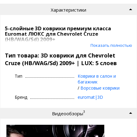
Характеристики
5-слойные 3D коврики премиум класса
Euromat ЛЮКС для Chevrolet Cruze
(HB/WAG/Sd) 2009+
Показать полностью
Модель
Chevrolet Cruze (HB/WAG/Sd) 2009+
Артикул
EM3D
Тип товара: 3D коврики для Chevrolet
Класс
LUX: 5 слоев
Cruze (HB/WAG/Sd) 2009+ | LUX: 5 слоев
Задний ряд
с перемычкой
Подпятник
нержавейка с антискользящими вставками
Производитель
3D|Euromat
Тип
Коврики в салон и
багажник
Коврики 3D|Euromat
/
Ворсовые коврики
Бренд
euromat|3D
⊕ объединяют лучшие качества резиновых и
текстильных ковриков
3
Видеообзоры
⊕ надежно фиксируются повторяя геометрию
пола авто
⊕ используются круглый год - забудьте про