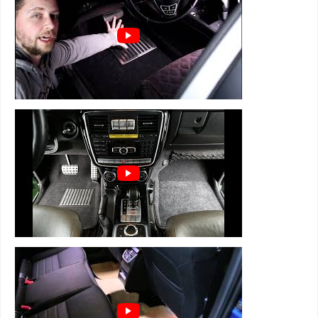
лужи под ногами зимой
⊕ имеют нестираемый подпятник из
нержавейки с антискользящими вставками
⊕ легко чистятся и просты в уходе
3D коврики Euromat серии LUX состоят из
5 слоев:
1 слой - супер прочная и мягкая велюровая
ткань
2 слой - вспененная, пористая резина для
устранения влаги, тепло и звукоизоляции
3 слой - водонепроницаемый полиуретан
4 слой - армированная металлическая сетка,
которая держит форму
5 слой - антискользящий для надежной
фиксации
+ нестираемый подпятник из