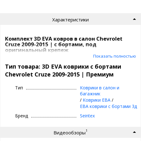
Характеристики
Комплект 3D EVA ковров в салон Chevrolet
Cruze 2009-2015 | с бортами, под
оригинальный крепеж
Показать полностью
3D EVA коврики в машину с высокими
Тип товара: 3D EVA коврики с бортами
бортиками | Seintex
Chevrolet Cruze 2009-2015 | Премиум
⊕ высокие бортики
Тип
Коврики в салон и
⊕ надежно фиксируются, так как сделаны под
багажник
оригинальный крепеж, идельно повторяют
/
Коврики ЕВА
/
геометрию пола авто
ЕВА коврики с бортами 3д
⊕ используются каждый день круглый год -
Бренд
Seintex
лето, осень, зима, весна
⊕ ЭВА материал - имеет дизайн ромб или
1
Видеообзоры
соты, благодаря чему попадая в ячейки вода,