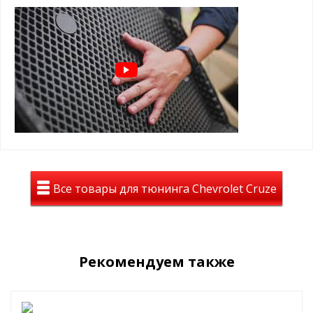
песок, пыль и грязь задерживаются и не
разлетаются по салону
⊕ износостойки, легко чистятся и моются,
просты в уходе
3D EVA ковры с бортами на
Chevrolet Cruze 2009-2015
экологичны и практичны
легко моются, идеальное сочетание с
вашим авто
лучшие лекала от завода
Все товары для тюнинга Chevrolet Cruze
долговечность, ПРЕМИАЛЬНЫЙ вид ,
идеальное сочетание цены и
положительных эмоций
Вы останетесь довольны!
Рекомендуем также