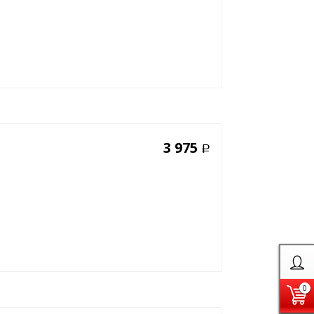
3 975
Р
0