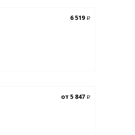
6 519
Р
от
5 847
Р