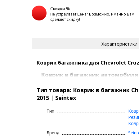
Скидки %
Не устраивает цена? Возможно, именно Вам
сделают скидку!
Характеристики
Коврик багажника для Chevrolet Cruze
Коврик в багажник автомобиля
Seintex
Тип товара: Коврик в багажник Che
⊕ высокие бортики, специальный рис
2015 | Seintex
⊕ надежно фиксируется,идельно пов
багажника вашего автомобиля авто
Тип
Ковр
⊕ используется каждый день круглый г
Рези
Ковр
весна
⊕ не скользит, не лопается, не дубеет 
Бренд
Seint