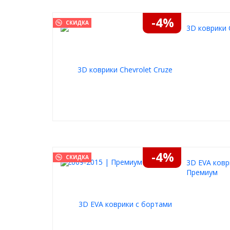
-4%
СКИДКА
3D коврики 
-4%
СКИДКА
3D EVA ковр
Премиум