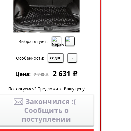
Выбрать цвет:
седан
-
Особенности:
2 631
Цена:
Р
2 740
Р
Поторгуемся? Предложите Вашу цену!
Закончился :(
Сообщить о
поступлении