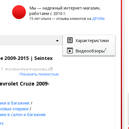
Мы — надежный интернет-магазин,
работаем с 2010 г.
15 лет опыта — отзывы клиентов на
ДРОМе
Характеристики
1
Видеообзоры
 2009-2015 | Seintex
 | полиуретановый,
Показать полностью
vrolet Cruze 2009-
унок
торяет геометрию
ики в багажник
/
од - лето, осень, зима,
новые коврики
/
ики в салон и багажник
на морозе, не пахнет -
ex