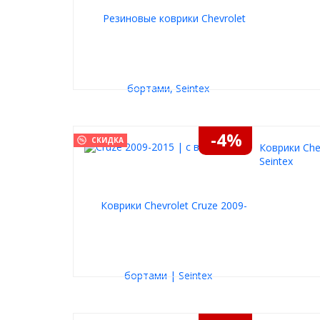
-4%
СКИДКА
Коврики Che
Seintex