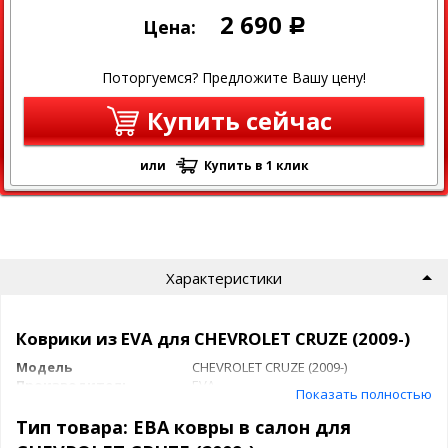
2 690
Цена:
Р
Поторгуемся? Предложите Вашу цену!
Купить сейчас
или
Купить в 1 клик
Характеристики
Коврики из EVA для CHEVROLET CRUZE (2009-)
Модель
CHEVROLET CRUZE (2009-)
Производитель
EVA
Показать полностью
Коврики в салон из EVA материала для
Тип товара: ЕВА ковры в салон для
CHEVROLET CRUZE (2009-)