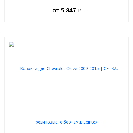
от
5 847
Р