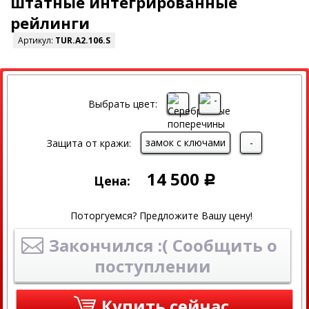
штатные интегрированные
рейлинги
Артикул:
TUR.A2.106.S
Выбрать цвет:
замок с ключами
-
Защита от кражи:
14 500
Цена:
Р
Поторгуемся? Предложите Вашу цену!
Закончился :( Сообщить о
поступлении
Купить сейчас