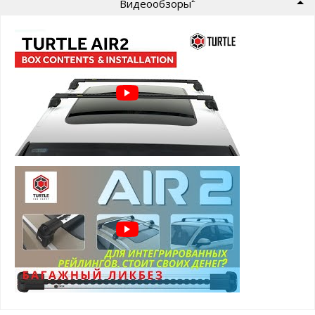
Видеообзоры
(WingBar)
тихие
и стильные
сверхпрочный
соединительный
пластик
запатентованная технология
используемая по всему
миру
поперечины багажников
оснащены Т-слотом
для
быстрой и удобной установки дополнительных
аксессуаров
Багажник Тартл ЭЙР 2 предлагается в
двух цветах:
черные поперечины
серебристые поперечины
Багажник Turtle AIR-2 имеет защиту от
кражи:
замок с ключами - 2 штуки в комплекте
Стильная аэродинамическая поперечина багажника
вставляется внутрь пластиковых опор багажника и не
выступает за их края. Вся встроенная система фиксации
багажника легко регулируется по ширине +-5 см. и надёжно
крепится на крыше автомобиля. А после установки каждая из