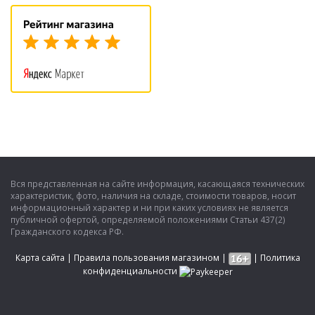
Вся представленная на сайте информация, касающаяся технических
характеристик, фото, наличия на складе, стоимости товаров, носит
информационный характер и ни при каких условиях не является
публичной офертой, определяемой положениями Статьи 437(2)
Гражданского кодекса РФ.
Карта сайта
|
Правила пользования магазином
|
|
Политика
конфиденциальности