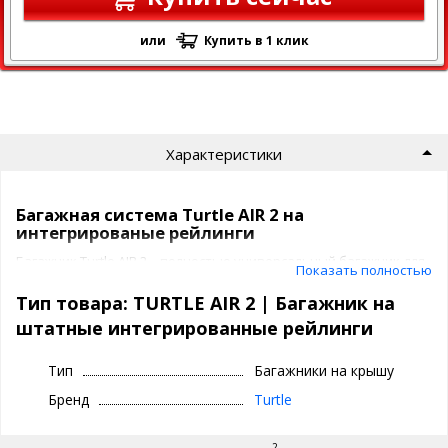
или
Купить в 1 клик
Характеристики
Багажная система Turtle AIR 2 на
интегрированые рейлинги
Багажник Turtle AIR 2 – полностью универсальный багажник для
Показать полностью
авто с интегрированными рейлингами на крыше. Подходит
более чем к 99% автомобилей с интегрированными
Тип товара: TURTLE AIR 2 | Багажник на
рейлингами.
штатные интегрированные рейлинги
Багажная система Turtle AIR 2 предназначена для установки на
авто с интегрированными рейлингами.
Тип
Багажники на крышу
изготовлен из
алюминия
и
ABS пластика
Бренд
Turtle
ширина дуг: 7 см.
нагрузка на багажник
до 85 кг.
аэродинамические
поперечины - крыло самолета
2