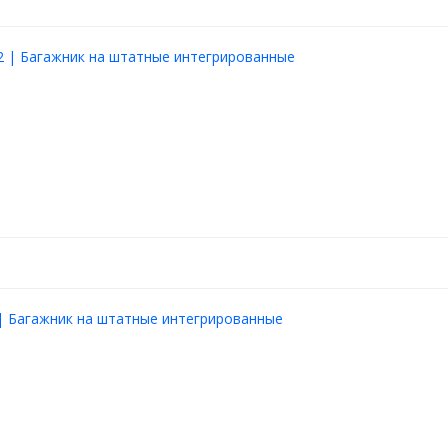
евозки велосипедов и лыж.
X как способом обхвата и
льного Т-слота в верхней
2 | Багажник на штатные интегрированные
0 кг.
| Багажник на штатные интегрированные