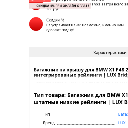
Наш курьер доставит заказ уже завтра всего з
СКИДКА 4% ПРИ ОНЛАЙН ОПЛАТЕ
300 руб.
Скидки %
Не устраивает цена? Возможно, именно Вам
сделают скидку!
Характеристики
Багажник на крышу для BMW X1 F48 2
интегрированые рейлинги | LUX Brid
Багажная система LUX BRIDGE предназначена для 
2016+/2020+ с интегрированными рейлингами или
На сегодняшний день это один из самых красивых
Тип товара: Багажник для BMW X1 
полностью в соответствии с текущим трендом. А 
штатные низкие рейлинги | LUX B
аэродинамические крыловидные дуги аэро-трэвэл
багажником наиболее бесшумной.
Тип
Бага
Багажник ЛЮКС БРИДЖ предлагается в двух цветах
Бренд
LUX
черные поперечины