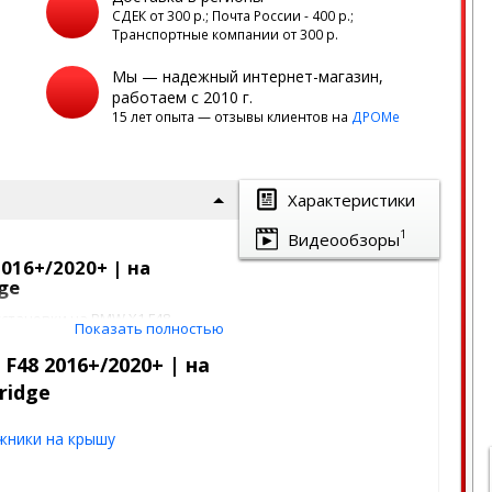
а
СДЕК от 300 р.; Почта России - 400 р.;
Транспортные компании от 300 р.
Мы — надежный интернет-магазин,
работаем с 2010 г.
15 лет опыта — отзывы клиентов на
ДРОМе
Характеристики
1
Видеообзоры
016+/2020+ | на
ge
установки на BMW X1 F48
Показать полностью
 штатными местами на крыше.
 багажников, созданный
F48 2016+/2020+ | на
эксклюзивные
ridge
 LUX делают езду с данным
жники на крышу
: