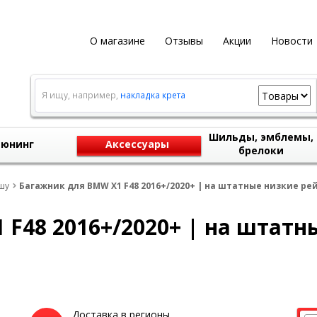
О магазине
Отзывы
Акции
Новости
Я ищу, например,
накладка крета
Шильды, эмблемы,
юнинг
Аксессуары
брелоки
шу
Багажник для BMW X1 F48 2016+/2020+ | на штатные низкие рей
F48 2016+/2020+ | на штатн
Доставка в регионы