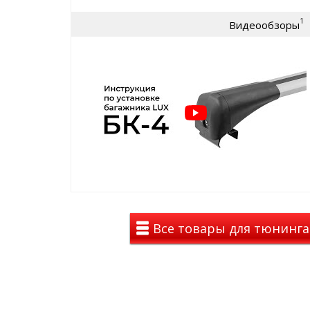
серебристые поперечины
1
Видеообзоры
Багажник LUX BRIDGE имеет защиту от кражи:
замок с ключами
Стильная аэродинамическая поперечина багажник
пластиковых опор багажника и не выступает за их
фиксации багажника легко регулируется по ширин
автомобиля. А после установки каждая из опор ба
ключ.Пластиковые составляющие данного багажни
высокопрочного стеклонаполненного полиамида,
значительные перегрузки при температуре окружа
Средний вес багажника 4.1 кг. Багажник поставляет
Багажник LUX является незаменимым автоаксессу
перевозки грузов на крыше автомобиля. Данный 
для непосредственной перевозки груза на аэро
Все товары для тюнинга
поперечинах.
Для предотвращения появления царапин на попер
установлена мягкая и надёжная резиновая вставк
Также данный багажник является надёжной опорой
дополнительных аксессуаров для перевозки груза,