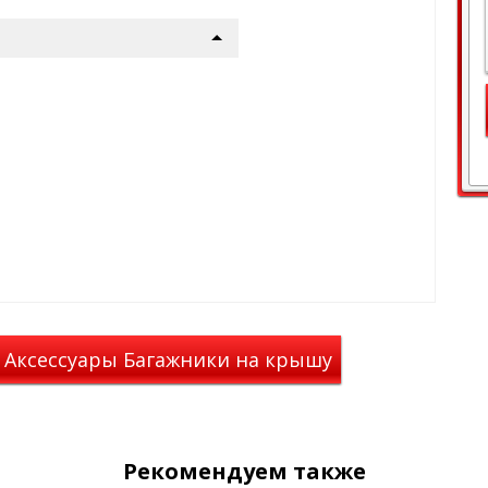
а вставляется внутрь
 края. Вся встроенная система
е и надёжно крепится на крыше
гажника запирается на
ка сделаны из
 способного выдерживать
ющей среды от -50 до +50°C.
ся в трёх коробках:
аром, предназначенным для
багажник можно использовать
динамических алюминиевых
 Аксессуары Багажники на крышу
ечинах сверху и снизу
а.
 для установки на него любых
Рекомендуем также
 а именно: грузовых боксов,