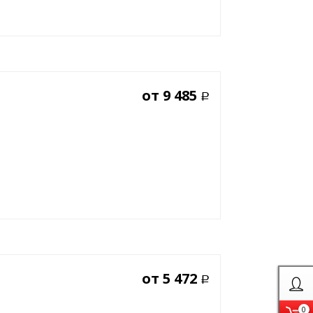
от
9 485
Р
от
5 472
Р
0