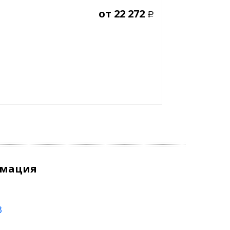
от
22 272
Р
рмация
3
0