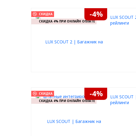
грузовых корзин, специальных креплений для пер
Данные аксессуары легко крепятся на багажник LU
-4%
зажима поперечин, так и с использованием специа
СКИДКА
LUX SCOUT 
части поперечин.
СКИДКА 4% ПРИ ОНЛАЙН ОПЛАТЕ
рейлинги
Максимальная допустимая нагрузка на багажник 12
-4%
СКИДКА
LUX SCOUT 
СКИДКА 4% ПРИ ОНЛАЙН ОПЛАТЕ
рейлинги