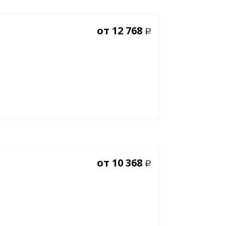
от
12 768
Р
от
10 368
Р