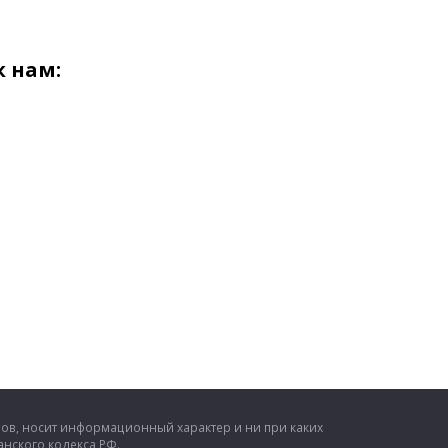
 нам:
ров, носит информационный характер и ни при каких
нского кодекса РФ.