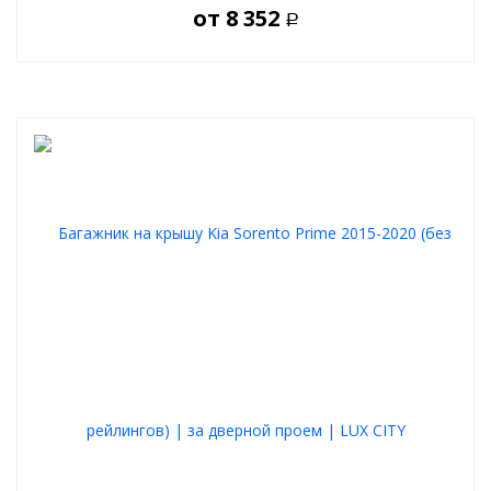
от
8 352
Р