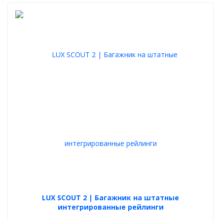
Также данный багажник является надёжной опорой для
установки на него любых дополнительных аксессуаров для
перевозки груза, а именно: грузовых боксов, грузовых корзин,
специальных креплений для перевозки велосипедов и лыж.
Данные аксессуары легко крепятся на багажник LUX как
способом обхвата и зажима поперечин, так и с использованием
специального Т-слота в верхней части поперечин.
Максимальная допустимая нагрузка на багажник 120 кг.
LUX SCOUT 2 | Багажник на штатные
интегрированные рейлинги