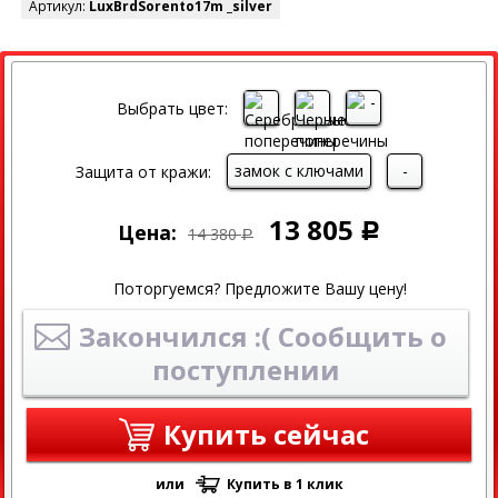
Артикул:
LuxBrdSorento17m _silver
СКИДКА
СКИДКА 4% ПРИ ОНЛАЙН ОПЛАТЕ
Выбрать цвет:
замок с ключами
-
Защита от кражи:
13 805
Цена:
Р
14 380
Р
Поторгуемся? Предложите Вашу цену!
Закончился :( Сообщить о
поступлении
Купить сейчас
или
Купить в 1 клик