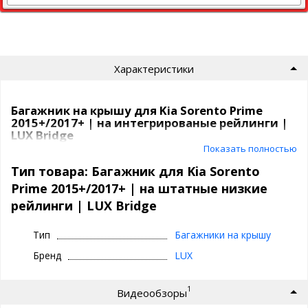
Характеристики
Багажник на крышу для Kia Sorento Prime
2015+/2017+ | на интегрированые рейлинги |
LUX Bridge
Показать полностью
Багажная система LUX BRIDGE предназначена для установки
на Kia Sorento Prime 2015+/2017+ с интегрированными
Тип товара: Багажник для Kia Sorento
рейлингами или штатными местами на крыше. На сегодняшний
Prime 2015+/2017+ | на штатные низкие
день это один из самых красивых багажников, созданный
рейлинги | LUX Bridge
полностью в соответствии с текущим трендом. А эксклюзивные
аэродинамические крыловидные дуги аэро-трэвэл LUX делают
езду с данным багажником наиболее бесшумной.
Тип
Багажники на крышу
Багажник ЛЮКС БРИДЖ предлагается в двух цветах:
Бренд
LUX
черные поперечины
серебристые поперечины
1
Видеообзоры