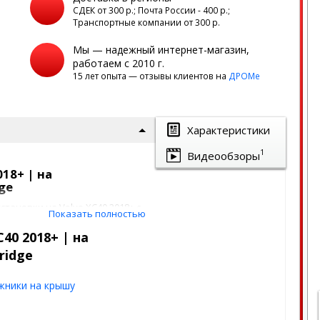
а
СДЕК от 300 р.; Почта России - 400 р.;
Транспортные компании от 300 р.
Мы — надежный интернет-магазин,
работаем с 2010 г.
15 лет опыта — отзывы клиентов на
ДРОМе
Характеристики
1
Видеообзоры
18+ | на
ge
тановки на Volvo XC40 2018+ с
Показать полностью
тами на крыше. На
гажников, созданный
40 2018+ | на
эксклюзивные
ridge
 LUX делают езду с данным
жники на крышу
: