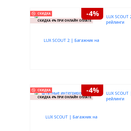
грузовых корзин, специальных креплений для пер
Данные аксессуары легко крепятся на багажник LU
-4%
зажима поперечин, так и с использованием специа
СКИДКА
LUX SCOUT 
части поперечин.
СКИДКА 4% ПРИ ОНЛАЙН ОПЛАТЕ
рейлинги
Максимальная допустимая нагрузка на багажник 12
-4%
СКИДКА
LUX SCOUT 
СКИДКА 4% ПРИ ОНЛАЙН ОПЛАТЕ
рейлинги