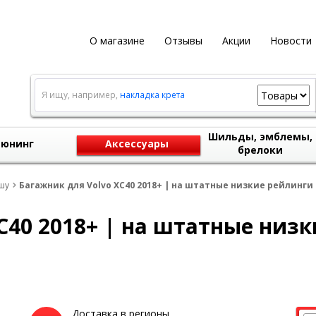
О магазине
Отзывы
Акции
Новости
Я ищу, например,
накладка крета
Шильды, эмблемы,
юнинг
Аксессуары
брелоки
шу
Багажник для Volvo XC40 2018+ | на штатные низкие рейлинги 
C40 2018+ | на штатные низк
Доставка в регионы