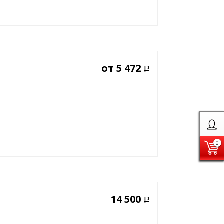
от
5 472
Р
0
14 500
Р