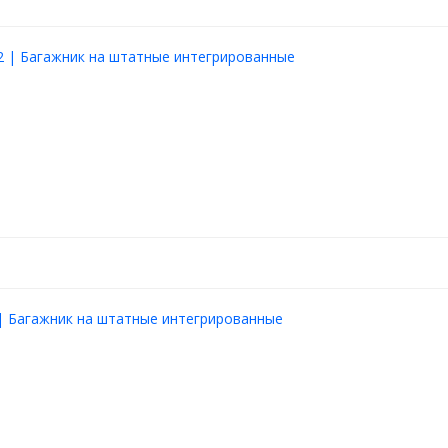
евозки велосипедов и лыж.
X как способом обхвата и
льного Т-слота в верхней
2 | Багажник на штатные интегрированные
0 кг.
| Багажник на штатные интегрированные