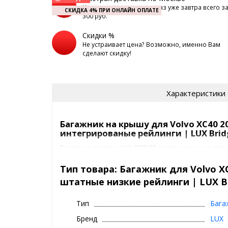
Наш курьер доставит заказ уже завтра всего з
СКИДКА 4% ПРИ ОНЛАЙН ОПЛАТЕ
300 руб.
Скидки %
Не устраивает цена? Возможно, именно Вам
сделают скидку!
Характеристики
Багажник на крышу для Volvo XC40 20
интегрированые рейлинги | LUX Brid
Багажная система LUX BRIDGE предназначена для ус
интегрированными рейлингами или штатными мес
сегодняшний день это один из самых красивых ба
Тип товара: Багажник для Volvo XC
полностью в соответствии с текущим трендом. А 
штатные низкие рейлинги | LUX B
аэродинамические крыловидные дуги аэро-трэвэл
багажником наиболее бесшумной.
Тип
Бага
Багажник ЛЮКС БРИДЖ предлагается в двух цветах
Бренд
LUX
черные поперечины