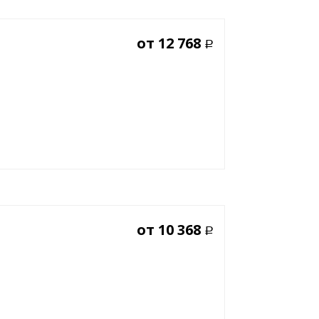
от
12 768
Р
от
10 368
Р