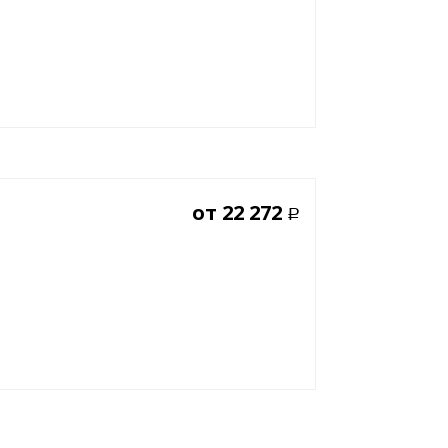
от
22 272
Р