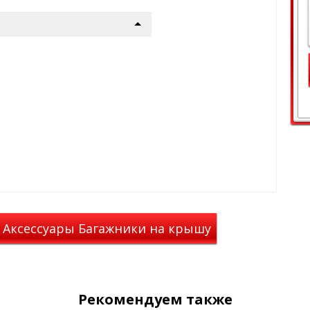
а вставляется внутрь
 края. Вся встроенная система
е и надёжно крепится на крыше
гажника запирается на
ка сделаны из
 способного выдерживать
ющей среды от -50 до +50°C.
ся в трёх коробках:
аром, предназначенным для
багажник можно использовать
динамических алюминиевых
 Аксессуары Багажники на крышу
ечинах сверху и снизу
а.
 для установки на него любых
Рекомендуем также
 а именно: грузовых боксов,