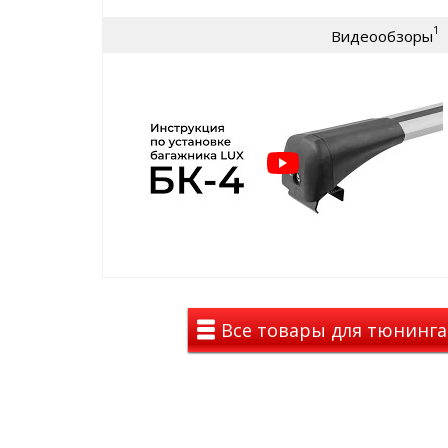
серебристые поперечины
1
Видеообзоры
Багажник LUX BRIDGE имеет защиту от кражи:
замок с ключами
Стильная аэродинамическая поперечина багажник
пластиковых опор багажника и не выступает за их
фиксации багажника легко регулируется по ширин
автомобиля. А после установки каждая из опор ба
ключ.Пластиковые составляющие данного багажни
высокопрочного стеклонаполненного полиамида,
значительные перегрузки при температуре окружа
Средний вес багажника 4.1 кг. Багажник поставляет
Багажник LUX является незаменимым автоаксессу
перевозки грузов на крыше автомобиля. Данный 
для непосредственной перевозки груза на аэро
Все товары для тюнинга
поперечинах.
Для предотвращения появления царапин на попер
установлена мягкая и надёжная резиновая вставк
Также данный багажник является надёжной опорой
дополнительных аксессуаров для перевозки груза,