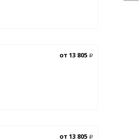
от
13 805
Р
от
13 805
Р