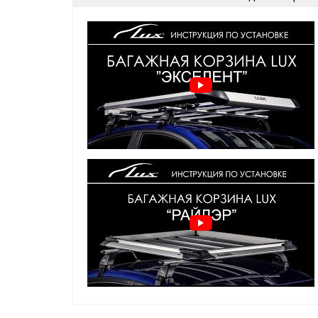
Совместимость:
любой авто с установленными 
Тип крепления:
на поперечины (как на прямоугол
аэродинамические поперечины)
Грузоподъемность:
до 100 кг
Материал:
алюминий, пластик
Прочный и надежный багажник-корзина от LUX ид
на крышу любого автомобиля. Конструкция разраб
удобной перевозки грузов, обеспечивая надежну
на рейлинги без сложных доработок.
Преимущества:
Устойчивость к высоким нагрузкам
Аэродинамичный дизайн снижает шум при 
Простая установка на рейлинги
Оптимальные размеры
Идеально подходит для длительных поездо
Купить багажник-корзину LUX
Заказывайте корзину багажник
LUX
с доставкой п