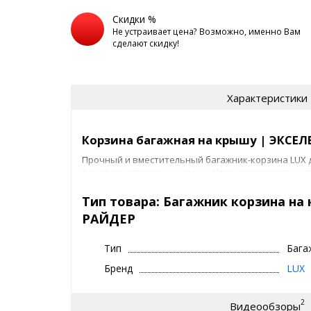
Скидки %
Не устраивает цена? Возможно, именно Вам
сделают скидку!
Характеристики
Корзина багажная на крышу | ЭКСЕЛЕ
Прочный и вместительный багажник-корзина LUX д
перевозки грузов на крыше. Устанавливается на
производителя.
Тип товара: Багажник корзина на
2 варианта на выбор:
РАЙДЕР
LUX ЭКСЕЛЕНТ - 1600х1000 мм
(побольше)
Тип
Бага
LUX РАЙДЕР
- 1200х950 мм
(поменьше)
Бренд
LUX
Производитель:
LUX
2
Видеообзоры