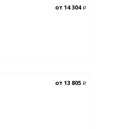
от
14 304
Р
от
13 805
Р