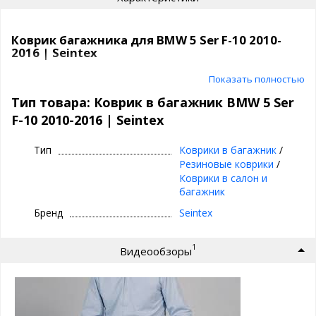
Коврик багажника для BMW 5 Ser F-10 2010-
2016 | Seintex
Коврик в багажник автомобиля |
Показать полностью
полиуретановый, Seintex
Тип товара: Коврик в багажник BMW 5 Ser
F-10 2010-2016 | Seintex
⊕ высокие бортики, специальный рисунок
⊕ надежно фиксируется,идельно повторяет
Тип
Коврики в багажник
/
геометрию багажника вашего автомобиля
Резиновые коврики
/
авто
Коврики в салон и
⊕ используется каждый день круглый год -
багажник
лето, осень, зима, весна
Бренд
Seintex
⊕ не скользит, не лопается, не дубеет на
морозе, не пахнет - эластичный и практичный
1
Видеообзоры
⊕ износостоек, легко чистится и моется, прост
в уходе
Полиуретановые коврики