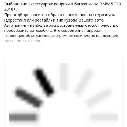
Выбран тип аксессуаров: коврики в багажник на BMW 5 F10
2010+.
При подборе тюнинга обратите внимание на год выпуска
(дорестайл или рестайл) и тип кузова Вашего авто.
Автотюнинг – наиболее распространенный способ полностью
преобразить автомобиль. Это современная мировая
тенденция, объединяющая огромное количество владельцев-
экспериментаторов.
Тюнинг БМВ Ф10 (2010-2016) – как
усовершенствовать интерьер и экстерьер?
Перевоплощения салона и кузова автомобиля зависят от
личных предпочтений и возможностей автовладельца. Чтобы
изменить интерьер, можно установить спортивный руль или
декорировать отдельные элементы приборной панели. Для
модернизации экстерьера можно использовать: наклейки на
кузов, новые колесные диски, дефлекторы на окна, дневные
ходовые огни и т. д.