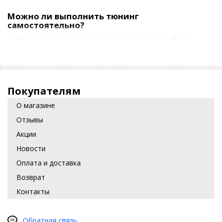
Можно ли выполнить тюнинг
самостоятельно?
Чтобы произвести некоторые манипуляции, не требуется
посторонняя помощь. Автовладелец может самостоятельно:
установить спойлер, который подчеркнет спортивный
стиль машины, а также улучшит ее аэродинамические
свойства;
Покупателям
усовершенствовать оптику – заменить стандартные
О магазине
фары и задние фонари на необычные дизайнерские
Отзывы
модели;
Акции
выполнить шумоизоляцию, чтобы исключить любые
Новости
посторонние звуки в салоне, включая скрипы и шумы.
Оплата и доставка
В нашем магазине представлены аксессуары и необходимые
элементы для тюнинга, которые сделают машину не только
Возврат
удобной в использовании, но и уникальной.
Контакты
Обратная связь