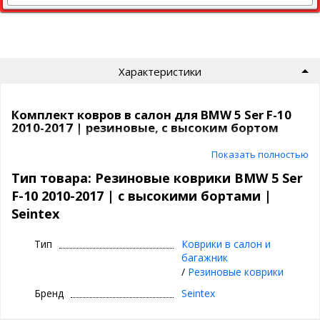
Характеристики
Комплект ковров в салон для BMW 5 Ser F-10
2010-2017 | резиновые, с высоким бортом
Резиновые коврики в машину | Seintex
Показать полностью
Тип товара: Резиновые коврики BMW 5 Ser
⊕ высокие бортики 3,5 см
F-10 2010-2017 | с высокими бортами |
⊕ надежно фиксируются, так как сделаны под
Seintex
оригинальный крепеж, идельно повторяют
геометрию пола авто
Тип
Коврики в салон и
⊕ используются каждый день круглый год -
багажник
лето, осень, зима, весна
/
Резиновые коврики
⊕ не скользят, имею шипы против
Бренд
Seintex
скольжения с обратной стороны