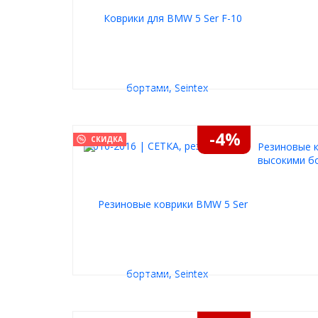
-4%
СКИДКА
Резиновые к
высокими бо