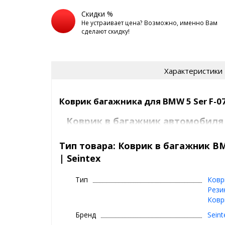
Скидки %
Не устраивает цена? Возможно, именно Вам
сделают скидку!
Характеристики
Коврик багажника для BMW 5 Ser F-07 
Коврик в багажник автомобиля
Seintex
Тип товара: Коврик в багажник BMW
⊕ высокие бортики, специальный рис
| Seintex
⊕ надежно фиксируется,идельно пов
багажника вашего автомобиля авто
Тип
Ковр
⊕ используется каждый день круглый г
Рези
Ковр
весна
⊕ не скользит, не лопается, не дубеет 
Бренд
Seint