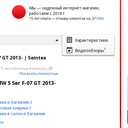
Мы — надежный интернет-магазин,
работаем с 2010 г.
15 лет опыта — отзывы клиентов на
ДРОМе
Характеристики
1
Видеообзоры
GT 2013- | Seintex
 | полиуретановый,
Показать полностью
 5 Ser F-07 GT 2013-
унок
торяет геометрию
ики в багажник
/
од - лето, осень, зима,
новые коврики
/
ики в салон и багажник
на морозе, не пахнет -
ex