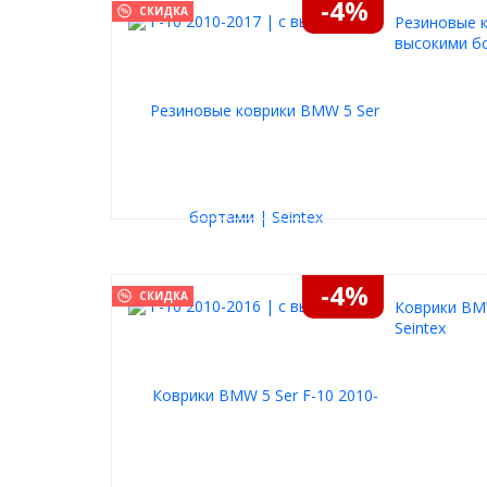
-4%
СКИДКА
Резиновые к
высокими бо
-4%
СКИДКА
Коврики BMW
Seintex