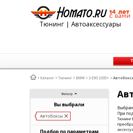
Тюнинг | Автоаксессуары
Т
Каталог
Тюнинг
BMW
3 E90 2005+
Автобоксы
Авт
Фильтр
Вы выбрали
Выбран 
При под
Автобоксы
Тюнинг 
преобра
аксессу
Подбор по параметрам