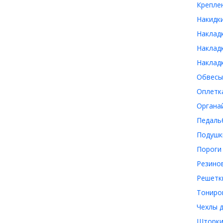
Крепле
Накидк
Наклад
Накладк
Наклад
Обвесы
Оплетк
Органа
Педаль
Подушк
Пороги
Резино
Решетки
Тониро
Чехлы 
Шторки