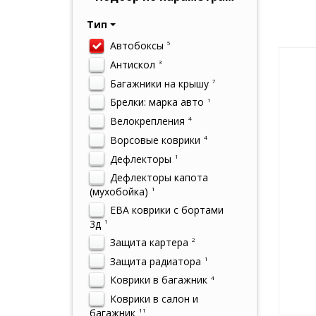
Тип
Автобоксы
5
Антискол
3
Багажники на крышу
7
Брелки: марка авто
1
Велокрепления
4
Ворсовые коврики
4
Дефлекторы
1
Дефлекторы капота
(мухобойка)
1
ЕВА коврики с бортами
3д
1
Защита картера
2
Защита радиатора
1
Коврики в багажник
4
Коврики в салон и
багажник
11