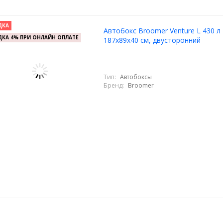
ДКА
Автобокс Broomer Venture L 430 л 
КА 4% ПРИ ОНЛАЙН ОПЛАТЕ
187х89х40 см, двусторонний
Тип:
Автобоксы
Бренд:
Broomer