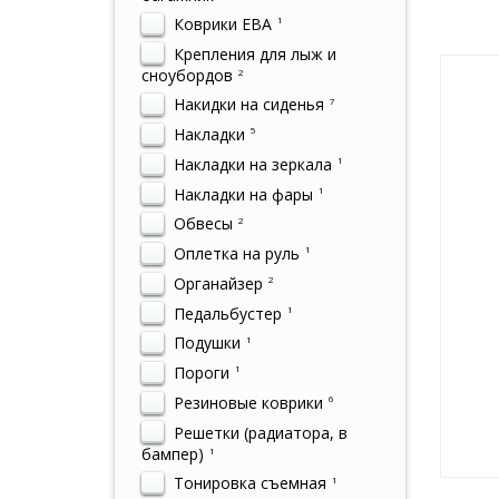
Коврики ЕВА
1
Крепления для лыж и
сноубордов
2
Накидки на сиденья
7
Накладки
5
Накладки на зеркала
1
Накладки на фары
1
Обвесы
2
Оплетка на руль
1
Органайзер
2
Педальбустер
1
Подушки
1
Пороги
1
Резиновые коврики
6
Решетки (радиатора, в
бампер)
1
Тонировка съемная
1