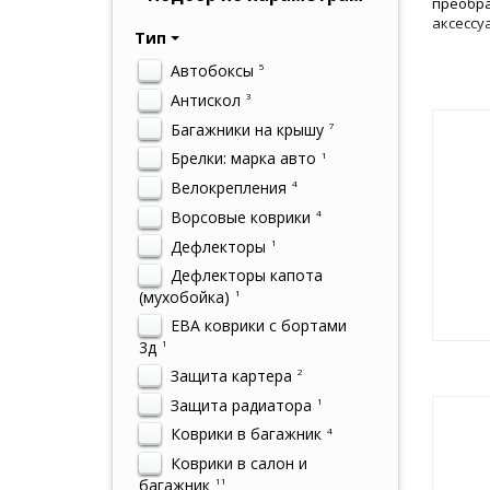
преобра
аксессу
Тип
Автобоксы
5
Антискол
3
Багажники на крышу
7
Брелки: марка авто
1
Велокрепления
4
Ворсовые коврики
4
Дефлекторы
1
Дефлекторы капота
(мухобойка)
1
ЕВА коврики с бортами
3д
1
Защита картера
2
Защита радиатора
1
Коврики в багажник
4
Коврики в салон и
багажник
11