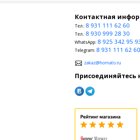
ожный апгрейд следует доверить специалистам, то замену простых э
Контактная инфо
йлинг своими руками
8 931 111 62 60
Тел.:
 вариант домашнего тюнинга BMW E90 (2005-2012) – тонировка стек
8 930 999 28 30
ть рулевое колесо аэрбегом или преобразить, использовав матричн
Тел.:
одную подсветку. По силам водителю монтаж дефлекторов, оклейка 
8 925 342 95 9
WhatsApp:
8 931 111 62 6
Telegram:
zakaz@homato.ru
Присоединяйтесь к