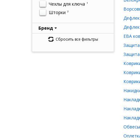
Чехлы для ключа
1
Ворсов
Шторки
2
Дефлек
Дефлек
Бренд
ЕВА ко
Сбросить все фильтры
Защита
Защита
Коврик
Коврик
Коврики
Накидк
Наклад
Накладк
Наклад
Обвесы
Оплетк