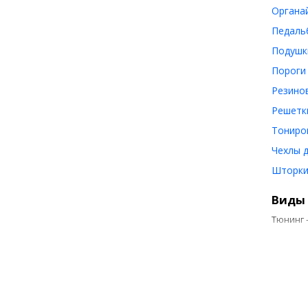
Органа
Педаль
Подушк
Пороги
Резино
Решетки
Тониро
Чехлы 
Шторки
Виды 
Тюнинг 
В
п
В
в