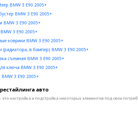
йзер BMW 3 E90 2005+
бустер BMW 3 E90 2005+
и BMW 3 E90 2005+
 BMW 3 E90 2005+
вые коврики BMW 3 E90 2005+
 (радиатора, в бампер) BMW 3 E90 2005+
вка съемная BMW 3 E90 2005+
для ключа BMW 3 E90 2005+
 BMW 3 E90 2005+
рестайлинга авто
– это настройка и подстройка некоторых элементов под свои потре
нутренняя. Качественный рестайлинг салона – залог комфортных по
риборной панели, модернизацию рулевых элементов, автокресел, мо
нешняя. Обновление корпуса можно начать с использования накладо
ыразительным экстерьер транспортного средства, повысит безопасн