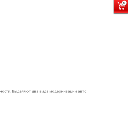
0
бности. Выделяют два вида модернизации авто:
ездок. Внутренний тюнинг включает замену
нтаж дополнительной подсветки и много другое.
к на пороги. Сделает оригинальным и
ость езды тюнинг оптики.