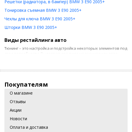
Решетки (радиатора, в бампер) BMW 3 E90 2005+
Тонировка съемная BMW 3 E90 2005+
Чехлы для ключа BMW 3 E90 2005+
Шторки BMW 3 E90 2005+
Виды рестайлинга авто
Тюнинг – это настройка и подстройка некоторых элементов под
свои потребности. Выделяют два вида модернизации авто:
Внутренняя. Качественный рестайлинг салона – залог
комфортных поездок. Внутренний тюнинг включает
замену приборной панели, модернизацию рулевых
элементов, автокресел, монтаж дополнительной
Покупателям
подсветки и много другое.
О магазине
Внешняя. Обновление корпуса можно начать с
Отзывы
использования накладок на пороги. Сделает
оригинальным и выразительным экстерьер
Акции
транспортного средства, повысит безопасность езды
Новости
тюнинг оптики.
Оплата и доставка
Если сложный апгрейд следует доверить специалистам, то