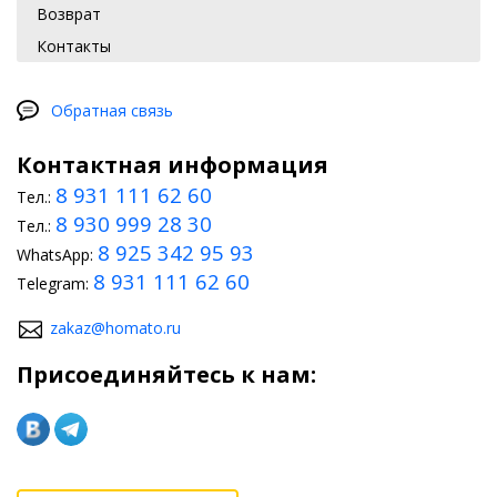
замену простых элементов можно сделать самостоятельно.
Возврат
Контакты
Рестайлинг своими руками
Простой вариант домашнего тюнинга BMW E90 (2005-2012) –
тонировка стекол, защищающая салон от выгорания. Можно
Обратная связь
оснастить рулевое колесо аэрбегом или преобразить,
использовав матричную технологию. Несложно обустроить в
Контактная информация
салоне светодиодную подсветку. По силам водителю монтаж
дефлекторов, оклейка корпуса виниловой пленкой.
8 931 111 62 60
Тел.:
8 930 999 28 30
Тел.:
8 925 342 95 93
WhatsApp:
8 931 111 62 60
Telegram:
zakaz@homato.ru
Присоединяйтесь к нам: