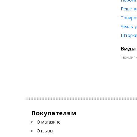
Решетки
Тониро
Чехлы 
Шторки
Виды 
Тюнинг 
В
п
В
в
Если сл
Покупателям
Реста
О магазине
Простой
оснасти
Отзывы
светоди