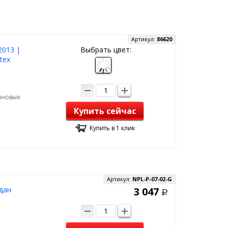
Артикул:
86620
2013 |
Выбрать цвет:
tex
зиновые
Купить сейчас
Купить в 1 клик
Артикул:
NPL-P-07-02-G
дан
3 047
Р