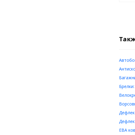
Такж
Автобо
Антиск
Багажн
Брелки:
Велокр
Ворсов
Дефлек
Дефлек
ЕВА ко