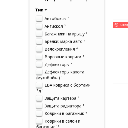
Тип
Автобоксы
5
СКИ
Антискол
3
Багажники на крышу
7
Брелки: марка авто
1
Велокрепления
4
Ворсовые коврики
4
Дефлекторы
1
Дефлекторы капота
(мухобойка)
1
ЕВА коврики с бортами
3д
1
Защита картера
2
Защита радиатора
1
Коврики в багажник
4
Коврики в салон и
багажник
11