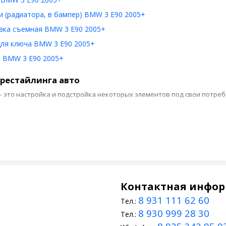
 (радиатора, в бампер) BMW 3 E90 2005+
вка съемная BMW 3 E90 2005+
для ключа BMW 3 E90 2005+
 BMW 3 E90 2005+
рестайлинга авто
– это настройка и подстройка некоторых элементов под свои потре
нутренняя. Качественный рестайлинг салона – залог комфортных по
риборной панели, модернизацию рулевых элементов, автокресел, мо
нешняя. Обновление корпуса можно начать с использования накладо
ыразительным экстерьер транспортного средства, повысит безопасн
ожный апгрейд следует доверить специалистам, то замену простых э
Контактная инфо
йлинг своими руками
8 931 111 62 60
Тел.:
 вариант домашнего тюнинга BMW E90 (2005-2012) – тонировка стек
8 930 999 28 30
ть рулевое колесо аэрбегом или преобразить, использовав матричн
Тел.:
одную подсветку. По силам водителю монтаж дефлекторов, оклейка 