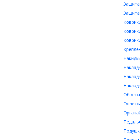
Защита
Защита
Коврик
Коврик
Коврики
Крепле
Накидк
Наклад
Накладк
Наклад
Обвесы
Оплетк
Органа
Педаль
Подушк
Пороги