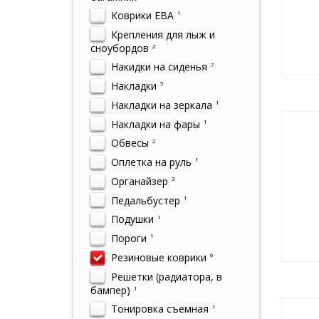
Коврики ЕВА
1
Крепления для лыж и
сноубордов
2
Накидки на сиденья
7
Накладки
5
Накладки на зеркала
1
Накладки на фары
1
Обвесы
2
Оплетка на руль
1
Органайзер
3
Педальбустер
1
Подушки
1
Пороги
1
Резиновые коврики
6
Решетки (радиатора, в
бампер)
1
Тонировка съемная
1