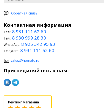
Рестайлинг своими руками
Простой вариант домашнего тюнинга BMW E90 (2005-2012) –
тонировка стекол, защищающая салон от выгорания. Можно
Обратная связь
оснастить рулевое колесо аэрбегом или преобразить,
использовав матричную технологию. Несложно обустроить в
Контактная информация
салоне светодиодную подсветку. По силам водителю монтаж
дефлекторов, оклейка корпуса виниловой пленкой.
8 931 111 62 60
Тел.:
8 930 999 28 30
Тел.:
8 925 342 95 93
WhatsApp:
8 931 111 62 60
Telegram:
zakaz@homato.ru
Присоединяйтесь к нам: