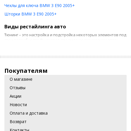
Чехлы для ключа BMW 3 E90 2005+
Шторки BMW 3 E90 2005+
Виды рестайлинга авто
Тюнинг – это настройка и подстройка некоторых элементов под
свои потребности. Выделяют два вида модернизации авто:
Внутренняя. Качественный рестайлинг салона – залог
комфортных поездок. Внутренний тюнинг включает
замену приборной панели, модернизацию рулевых
элементов, автокресел, монтаж дополнительной
Покупателям
подсветки и много другое.
О магазине
Внешняя. Обновление корпуса можно начать с
Отзывы
использования накладок на пороги. Сделает
оригинальным и выразительным экстерьер
Акции
транспортного средства, повысит безопасность езды
Новости
тюнинг оптики.
Оплата и доставка
Если сложный апгрейд следует доверить специалистам, то
замену простых элементов можно сделать самостоятельно.
Возврат
Контакты