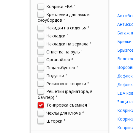
Коврики ЕВА
1
Крепления для лыж и
Автобок
сноубордов
2
Антиско
Накидки на сиденья
7
Багажни
Накладки
4
Брелки:
Накладки на зеркала
1
Брызгов
Оплетка на руль
1
Велокре
Органайзер
3
Ворсовы
Педальбустер
1
Подушки
1
Дефлект
Резиновые коврики
5
Дефлект
Решетки (радиатора, в
ЕВА ков
бампер)
1
Защита 
Тонировка съемная
1
Коврики
Чехлы для ключа
4
Коврики
Шторки
2
Коврики