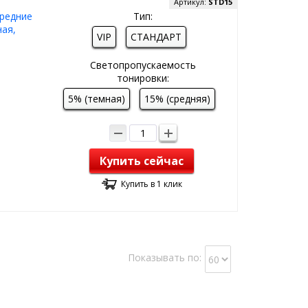
Артикул:
STD15
редние
Тип:
ая,
VIP
СТАНДАРТ
Светопропускаемость
тонировки:
5% (темная)
15% (средняя)
Купить сейчас
Купить в 1 клик
Показывать по: