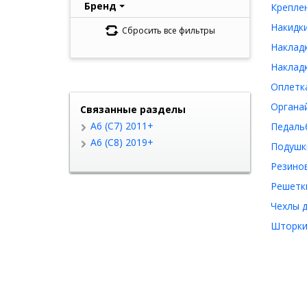
Бренд
Креплен
Накидки
Сбросить все фильтры
Накладк
Накладк
Оплетка
Органай
Связанные разделы
A6 (C7) 2011+
Педальб
A6 (C8) 2019+
Подушки
Резинов
Решетки
Чехлы д
Шторки 