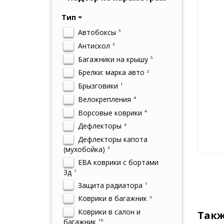
Тип
Автобоксы
5
Антискол
3
Багажники на крышу
5
Брелки: марка авто
2
Брызговики
1
Велокрепления
4
Ворсовые коврики
4
Дефлекторы
4
Дефлекторы капота
(мухобойка)
3
ЕВА коврики с бортами
3д
1
Защита радиатора
1
Коврики в багажник
3
Коврики в салон и
Такж
багажник
10