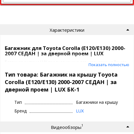
Характеристики
Багажник для Toyota Corolla (E120/E130) 2000-
2007 СЕДАН | за дверной проем | LUX
Багажная система LUX предназначена для установки на Toyota
Показать полностью
Corolla (E120/E130) 2000-2007 СЕДАН | за дверной проем на
крышу автомобиля.
Тип товара: Багажник на крышу Toyota
Крепежные элементы жестко фиксируют багажник в
Corolla (E120/E130) 2000-2007 СЕДАН | за
необходимом положении. Для предотвращения повреждения
дверной проем | LUX БК-1
лакокрасочного слоя крыши, крепежные элементы покрыты
специальным полиуретановым составом.
Тип
Багажники на крышу
Багажник ЛЮКС представляет собой
2 поперечины
Бренд
LUX
4 адаптера под ваш авто
Поперечины багажника ЛЮКС представлены в 3 вариантах
1
Видеообзоры
профилей: