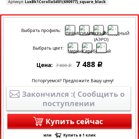
Артикул:
LuxBk1CorollaSd01(690977)_square_black
СКИДКА
Выбрать профиль:
Выбрать цвет:
7 488
Цена:
Р
7 800
Р
Поторгуемся? Предложите Вашу цену!
Закончился :( Сообщить о
поступлении
Купить сейчас
или
Купить в 1 клик