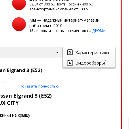
а
СДЕК от 300 р.; Почта России - 400 р.;
Транспортные компании от 300 р.
Мы — надежный интернет-магазин,
работаем с 2010 г.
15 лет опыта — отзывы клиентов на
ДРОМе
Характеристики
1
Видеообзоры
n Elgrand 3 (E52)
ый багажник премиум-класса
Показать полностью
ля автомобилей с гладкой
san Elgrand 3 (E52)
UX СITY
еревозки спортинвентаря и
с плавным переходом дуг в
жники на крышу
 без торчащих частей, не
нии.