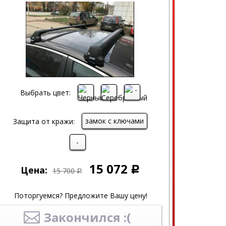
Выбрать цвет:
замок с ключами
Защита от кражи:
-
15 072
Цена:
Р
15 700
Р
Поторгуемся? Предложите Вашу цену!
Закончился :(