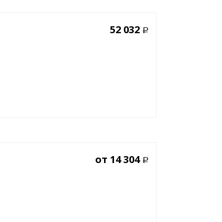
52 032
Р
от
14 304
Р