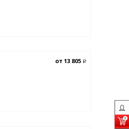
от
13 805
Р
0