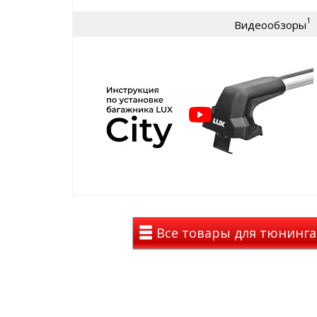
Преимущества багажника LUX CIT
Elgrand 3
1
Видеообзоры
Низкопрофильный аэродизайн — минимальн
поперечинами подчёркивает силуэт автомо
воздуха.
Аэродинамические дуги LUX AERO TRAVEL ши
форма снижает шум и вибрации при езде.
Т-образные пазы (европаз) — позволяют ус
велокрепления, багажные корзины, держате
Надёжная фиксация и защита — замки с кл
несанкционированного демонтажа.
Конструкция и надёжность
Опоры оснащены резиновыми накладками, точно
Nissan Elgrand 3 — это исключает повреждение Л
пыли и влаги.
Все товары для тюнинга
Все прижимные элементы изготовлены из оцинко
стали с антикоррозийной защитой — гарантируют
при любой погоде.
Технические характеристики: