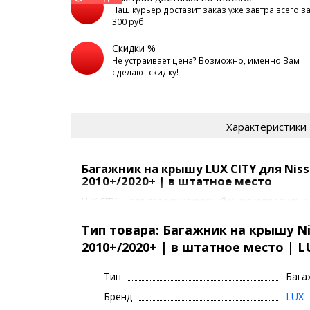
Наш курьер доставит заказ уже завтра всего з
300 руб.
Скидки %
Не устраивает цена? Возможно, именно Вам
сделают скидку!
Характеристики
Багажник на крышу LUX CITY для Nissa
2010+/2020+ | в штатное место
LUX CITY — это аэродинамичный и низкопрофильн
для Nissan Elgrand 3, разработанный специально д
крышей или штатными точками крепления.
Тип товара: Багажник на крышу Nis
2010+/2020+ | в штатное место | L
Идеальное решение для поездок, путешествий, п
крупного багажа. Благодаря изящной конструкции 
Тип
Бага
опоры, багажник выглядит как штатный элемент —
портит внешний вид и не создаёт шума при движе
Бренд
LUX