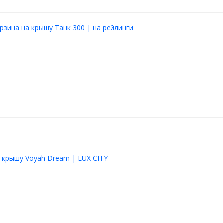
2020+
LUX AERO TRAVEL)
рзина на крышу Танк 300 | на рейлинги
номерном распределении и
оры
 туристического оборудования
спользования
 крышу Voyah Dream | LUX CITY
san Elgrand 3, это
е функциональность,