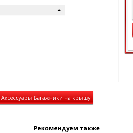
Y для Nissan
ый зазор между крышей и
биля и снижает сопротивление
риной 82 мм — крыловидная
танавливать автобоксы,
ли для лыж и сноубордов.
ючами защищают от кражи и
 повторяющими изгиб крыши
КП и предотвращает попадание
 Аксессуары Багажники на крышу
ванной инструментальной
 прочность и долговечность
Рекомендуем также