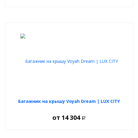
него любых дополнительных аксессуаров для перевозки груза,
а именно: грузовых боксов, грузовых корзин, специальных
креплений для перевозки велосипедов и лыж. Данные
аксессуары легко крепятся на багажник LUX как способом
обхвата и зажима поперечин, так и с использованием
специального Т-слота в верхней части аэро поперечин.
Максимальная допустимая нагрузка на багажник 100 кг.
Багажник на крышу Voyah Dream | LUX CITY
от
14 304
Р