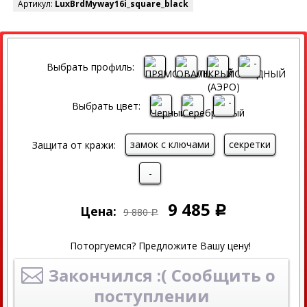
Артикул:
LuxBrdMyway16i_square_black
СКИДКА
Выбрать профиль:
Выбрать цвет:
замок с ключами
секретки
Защита от кражи:
-
9 485
Цена:
Р
9 880
Р
Поторгуемся? Предложите Вашу цену!
Закончился :( Сообщить о
поступлении