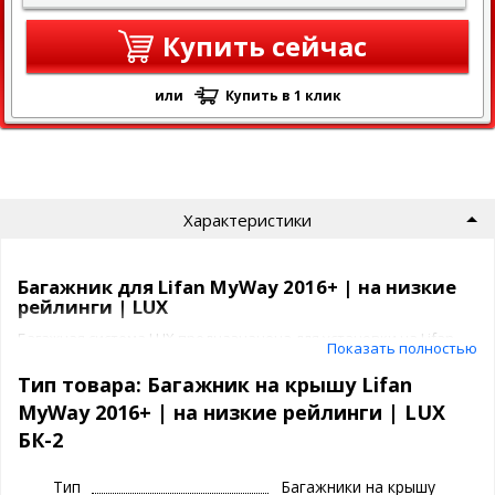
Купить сейчас
или
Купить в 1 клик
Характеристики
Багажник для Lifan MyWay 2016+ | на низкие
рейлинги | LUX
Багажная система LUX предназначена для установки на Lifan
Показать полностью
MyWay 2016+ | на низкие рейлинги на крышу автомобиля.
Тип товара: Багажник на крышу Lifan
Багажник ЛЮКС представляет собой
MyWay 2016+ | на низкие рейлинги | LUX
2 поперечины
БК-2
4 адаптера под ваш авто
Тип
Багажники на крышу
Багажник LUX имеет защиту от кражи: