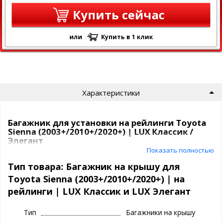
Купить сейчас
или
Купить в 1 клик
Характеристики
Багажник для установки на рейлинги Toyota
Sienna (2003+/2010+/2020+) | LUX Классик /
Элегант
Показать полностью
Багажная система LUX крепится за рейлинги Toyota Sienna
(2003+/2010+/2020+) с помощью прочных опор .
Тип товара: Багажник на крышу для
Крепежные элементы жестко фиксируют багажник в
Toyota Sienna (2003+/2010+/2020+) | на
необходимом положении. Для предотвращения повреждения
рейлинги | LUX Классик и LUX Элегант
лакокрасочного слоя крыши, крепежные элементы покрыты
специальным полиуретановым составом.
Багажник ЛЮКС спроектирован для авто с рейлингами и бывает
Тип
Багажники на крышу
2 видов: