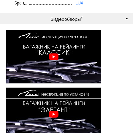
Бренд
LUX
КЛАССИК -
без защиты от кражи
ЭЛЕГАНТ -
с защитой от кражи
(замки с ключами)
2
Видеообзоры
Поперечины багажника ЛЮКС представлены в 3 вариантах
профилей:
1. ПРЯМОУГОЛЬНЫЙ
- усиленный
стальной
оцинкованный профиль прямоугольного сечения 22х32
мм. покрытый черным пластиком для защиты от
коррозии. Для снижения шума при движении, с торцов
профиль закрыт пластиковыми заглушками, а пазы
крепления опор закрыты резиновыми уплотнителями.
2. ОВАЛЬНЫЙ
-
алюминиевый
профиль овального
сечения, шириной 52 мм, с серым анодированным
покрытием. Для снижения шума при движении, с торцов
профиль закрыт пластиковыми заглушками, а пазы
крепления опор закрыты резиновыми уплотнителями.
Сверху профиля
имеется Т-паз
(евро слот) шириной 11
мм для крепления дополнительных аксессуаров, по
умолчанию закрытый резиновым уплотнителем. Такой
уплотнитель удобен тем, что не позволяет
перевозимому грузу скользить по поперечине.
3. КРЫЛОВИДНЫЙ (АЭРО)
- усиленный
алюминиевый
профиль овального аэродинамического крыловидного
сечения, шириной 82 мм, с черным анодированным