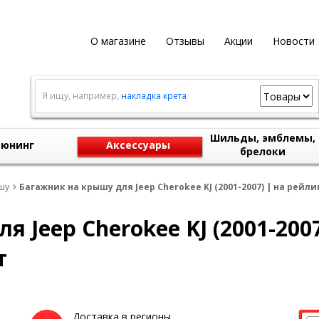
О магазине
Отзывы
Акции
Новости
Я ищу, например,
накладка крета
Шильды, эмблемы,
юнинг
Аксессуары
брелоки
шу
Багажник на крышу для Jeep Cherokee KJ (2001-2007) | на рейли
 Jeep Cherokee KJ (2001-2007
т
Доставка в регионы