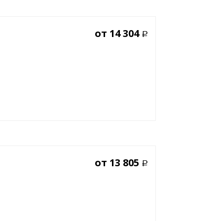
от
14 304
Р
от
13 805
Р