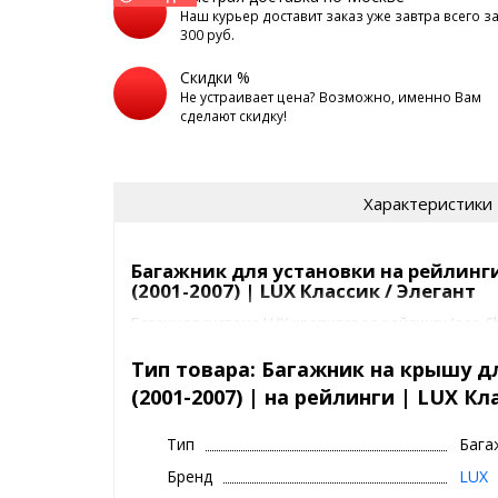
Наш курьер доставит заказ уже завтра всего з
300 руб.
Скидки %
Не устраивает цена? Возможно, именно Вам
сделают скидку!
Характеристики
Багажник для установки на рейлинги 
(2001-2007) | LUX Классик / Элегант
Багажная система LUX крепится за рейлинги Jeep Che
помощью прочных опор .
Крепежные элементы жестко фиксируют багажник
Тип товара: Багажник на крышу дл
Для предотвращения повреждения лакокрасочног
(2001-2007) | на рейлинги | LUX К
элементы покрыты специальным полиуретановым 
Багажник ЛЮКС спроектирован для авто с рейлинг
Тип
Бага
КЛАССИК -
без защиты от кражи
Бренд
LUX
ЭЛЕГАНТ -
с защитой от кражи
(замки с кл