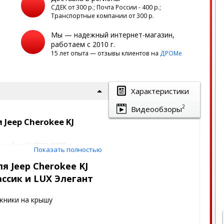
а
СДЕК от 300 р.; Почта России - 400 р.;
Транспортные компании от 300 р.
Мы — надежный интернет-магазин,
работаем с 2010 г.
15 лет опыта — отзывы клиентов на
ДРОМе
Характеристики
2
Видеообзоры
Jeep Cherokee KJ
rokee KJ (2001-2007) с
Показать полностью
 в необходимом положении.
я Jeep Cherokee KJ
о слоя крыши, крепежные
лассик и LUX Элегант
составом.
ами и бывает 2 видов:
жники на крышу
ючами)