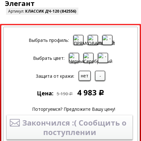
Элегант
Артикул:
КЛАССИК ДЧ-120 (842556)
СКИДКА
Выбрать профиль:
Выбрать цвет:
нет
-
Защита от кражи:
4 983
Цена:
Р
5 190
Р
Поторгуемся? Предложите Вашу цену!
Закончился :( Сообщить о
поступлении