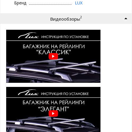
Бренд
LUX
КЛАССИК -
без защиты от кражи
ЭЛЕГАНТ -
с защитой от кражи
(замки с ключами)
2
Видеообзоры
Поперечины багажника ЛЮКС представлены в 3 вариантах
профилей:
1. ПРЯМОУГОЛЬНЫЙ
- усиленный
стальной
оцинкованный профиль прямоугольного сечения 22х32
мм. покрытый черным пластиком для защиты от
коррозии. Для снижения шума при движении, с торцов
профиль закрыт пластиковыми заглушками, а пазы
крепления опор закрыты резиновыми уплотнителями.
2. ОВАЛЬНЫЙ
-
алюминиевый
профиль овального
сечения, шириной 52 мм, с серым анодированным
покрытием. Для снижения шума при движении, с торцов
профиль закрыт пластиковыми заглушками, а пазы
крепления опор закрыты резиновыми уплотнителями.
Сверху профиля
имеется Т-паз
(евро слот) шириной 11
мм для крепления дополнительных аксессуаров, по
умолчанию закрытый резиновым уплотнителем. Такой
уплотнитель удобен тем, что не позволяет
перевозимому грузу скользить по поперечине.
3. КРЫЛОВИДНЫЙ (АЭРО)
- усиленный
алюминиевый
профиль овального аэродинамического крыловидного
сечения, шириной 82 мм, с черным анодированным