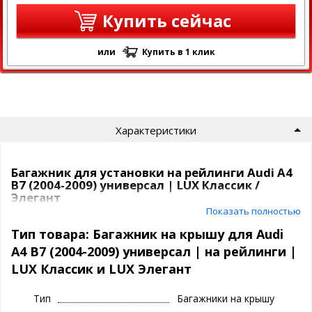
Купить сейчас
или
Купить в 1 клик
Характеристики
Багажник для установки на рейлинги Audi A4
B7 (2004-2009) универсал | LUX Классик /
Элегант
Показать полностью
Багажная система LUX крепится за рейлинги Audi A4 B7 (2004-
2009) универсал с помощью прочных опор .
Тип товара: Багажник на крышу для Audi
Крепежные элементы жестко фиксируют багажник в
A4 B7 (2004-2009) универсал | на рейлинги |
необходимом положении. Для предотвращения повреждения
LUX Классик и LUX Элегант
лакокрасочного слоя крыши, крепежные элементы покрыты
специальным полиуретановым составом.
Багажник ЛЮКС спроектирован для авто с рейлингами и бывает
Тип
Багажники на крышу
2 видов: