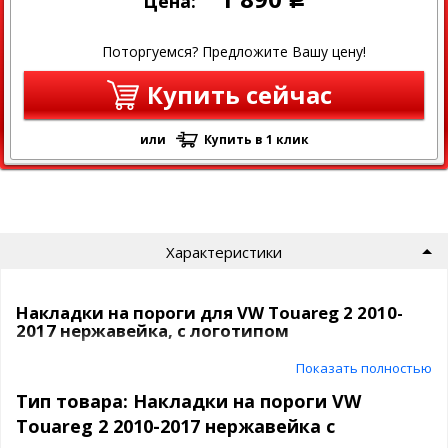
Цена:
Поторгуемся? Предложите Вашу цену!
Купить сейчас
или
Купить в 1 клик
Характеристики
Накладки на пороги для VW Touareg 2 2010-
2017 нержавейка, с логотипом
Показать полностью
Марка и модель: VW Touareg 2 2010-2017
Тип товара: Накладки на пороги VW
Накладки на пороги для автомобиля VW Touareg 2 2010-2017
Touareg 2 2010-2017 нержавейка с
эффективно защитят Ваш авто от механических повреждений,