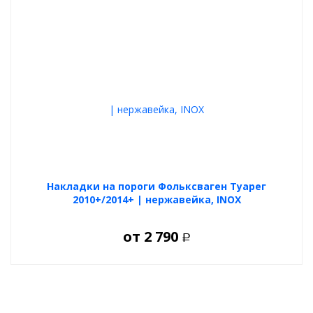
Накладки на пороги Фольксваген Туарег
2010+/2014+ | нержавейка, INOX
от
2 790
Р