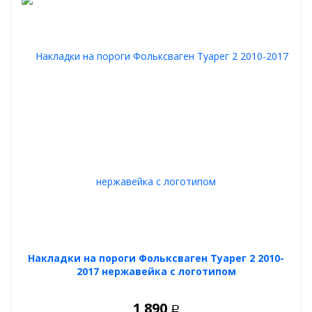
(ресничек) автомобиля Volkswagen Touareg II Рестайлинг 2014
года выпуска включает в себя накладки из АБС-пластика в
количестве 2-х штук.
Накладки на пороги Фольксваген Туарег 2 2010-
2017 нержавейка с логотипом
1 890
Р