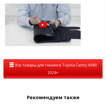
Коврики с бортами на Toyota
Camry 80 2024+
увеличина толщина в месте водительских
ног
идеальное сочетание с вашим авто
лучшие лекала от завода
долговечность, стильный вид , идеальное
сочетание цены и положительных эмоций
Вы останетесь довольны!
Все товары для тюнинга Toyota Camry XV80
2024+
Рекомендуем также