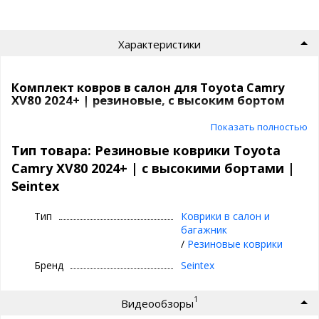
Характеристики
Комплект ковров в салон для Toyota Camry
XV80 2024+ | резиновые, с высоким бортом
Резиновые коврики в машину | Seintex
Показать полностью
Тип товара: Резиновые коврики Toyota
⊕ высокие бортики 3,5 см
Camry XV80 2024+ | с высокими бортами |
⊕ надежно фиксируются, так как сделаны под
Seintex
оригинальный крепеж, идельно повторяют
геометрию пола авто
Тип
Коврики в салон и
⊕ используются каждый день круглый год -
багажник
лето, осень, зима, весна
/
Резиновые коврики
⊕ не скользят, имею шипы против
Бренд
Seintex
скольжения с обратной стороны
⊕ износостойки, легко чистятся и моются,
1
Видеообзоры
просты в уходе