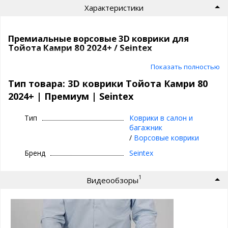
Характеристики
Премиальные ворсовые 3D коврики для
Тойота Камри 80 2024+ / Seintex
Текстильные 3D коврики премиум класса
Показать полностью
| Seintex
Тип товара: 3D коврики Тойота Камри 80
2024+ | Премиум | Seintex
⊕ идеальное сочетание материалов:
ворсовый верх, вспененная основа,
Тип
Коврики в салон и
непромокаемый слой и антискользящее
багажник
покрытие
/
Ворсовые коврики
⊕ надежно фиксируются, так как сделаны под
Бренд
Seintex
оригинальный крепеж, идельно повторяют
геометрию пола авто
1
Видеообзоры
⊕ используются каждый день круглый год -
лето, осень, зима, весна
⊕ имеют нестираемый подпятник
⊕ износостойки, легко чистятся и моются,